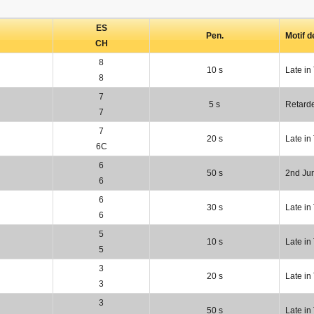
ES
Pen.
Motif d
CH
8
10 s
Late in
8
7
5 s
Retard
7
7
20 s
Late in
6C
6
50 s
2nd Jum
6
6
30 s
Late in
6
5
10 s
Late in
5
3
20 s
Late in
3
3
50 s
Late in