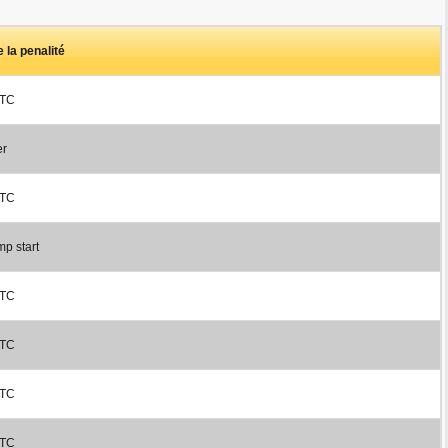
e la penalité
 TC
er
 TC
p start
 TC
 TC
 TC
 TC