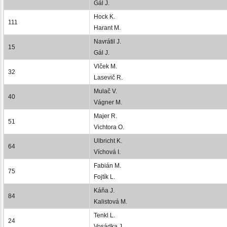
Gál J.
Hock K.
111
Harant M.
Navrátil J.
15
Gál J.
Vlček M.
32
Lasevič R.
Mulač V.
40
Vágner M.
Majer R.
51
Vichtora O.
Ulbricht K.
64
Víchová I.
Fabián M.
75
Fojtík L.
Káňa J.
84
Kalistová M.
Tenkl L.
24
Vosádka J.