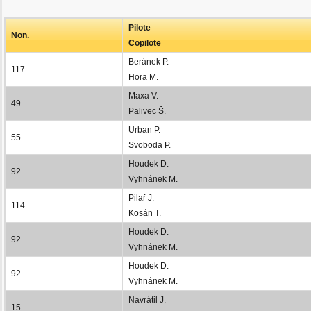
Pilote
Non.
Copilote
Beránek P.
117
Hora M.
Maxa V.
49
Palivec Š.
Urban P.
55
Svoboda P.
Houdek D.
92
Vyhnánek M.
Pilař J.
114
Kosán T.
Houdek D.
92
Vyhnánek M.
Houdek D.
92
Vyhnánek M.
Navrátil J.
15