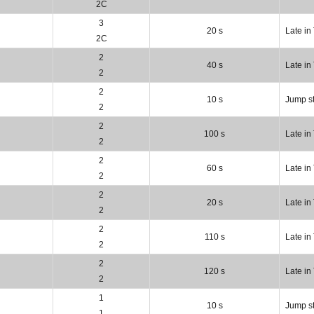
2C
3
20 s
Late in
2C
2
40 s
Late in
2
2
10 s
Jump st
2
2
100 s
Late in
2
2
60 s
Late in
2
2
20 s
Late in
2
2
110 s
Late in
2
2
120 s
Late in
2
1
10 s
Jump st
1