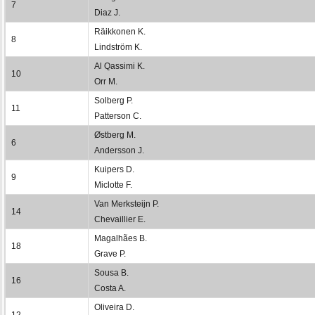
7
Diaz J.
Räikkonen K.
8
Lindström K.
Al Qassimi K.
10
Orr M.
Solberg P.
11
Patterson C.
Østberg M.
6
Andersson J.
Kuipers D.
9
Miclotte F.
Van Merksteijn P.
14
Chevaillier E.
Magalhães B.
18
Grave P.
Sousa B.
16
Costa A.
Oliveira D.
12