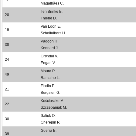
Magalhães C.
Ten Brinke B.
20
Thierie D.
Van Loon E.
19
Scholtalbers H.
Paddon H.
38
Kennard J.
Grøndal A.
24
Engan V.
Moura R.
49
Ramalho L.
Flodin P.
21
Bergsten G.
Kościuszko M.
22
Szczepaniak M.
Saliuk O.
30
Cherepin P.
Guerra B.
39