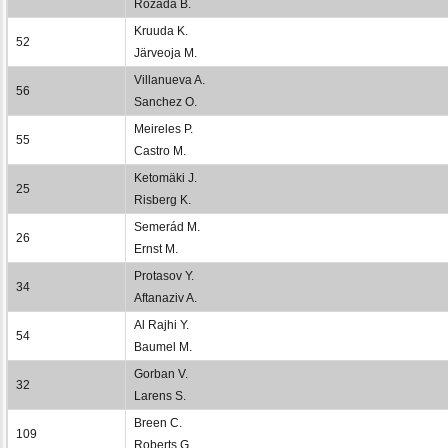
Rozada B.
Kruuda K.
52
Järveoja M.
Villanueva A.
56
Sanchez O.
Meireles P.
55
Castro M.
Ketomäki J.
25
Risberg K.
Semerád M.
26
Ernst M.
Protasov Y.
34
Aftanaziv A.
Al Rajhi Y.
54
Baumel M.
Gorban V.
32
Larens S.
Breen C.
109
Roberts G.