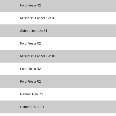
Ford Fiesta R2
Mitsubishi Lancer Evo X
Subaru Impreza STI
Ford Fiesta R2
Mitsubishi Lancer Evo IX
Ford Fiesta R2
Ford Fiesta R2
Renault Clio R3
Citroën DS3 R3T