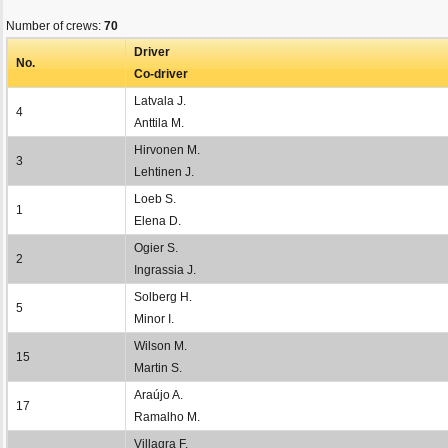
Number of crews:
70
Driver
No.
Co-driver
Latvala J.
4
Anttila M.
Hirvonen M.
3
Lehtinen J.
Loeb S.
1
Elena D.
Ogier S.
2
Ingrassia J.
Solberg H.
5
Minor I.
Wilson M.
15
Martin S.
Araújo A.
17
Ramalho M.
Villagra F.