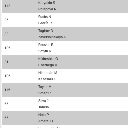
Karyakin S.
112
Potapova N.
Fuchs N.
35
García R.
Tagirov D.
33
Zavershinskaya A.
Reeves B.
106
Smyth R.
Kikireshko O.
31
Chernega V.
Niinemäe M.
105
Kasesalu T.
Taylor M.
115
Smart R.
Silva J.
66
Janela J.
Neto P.
65
Amaral D.