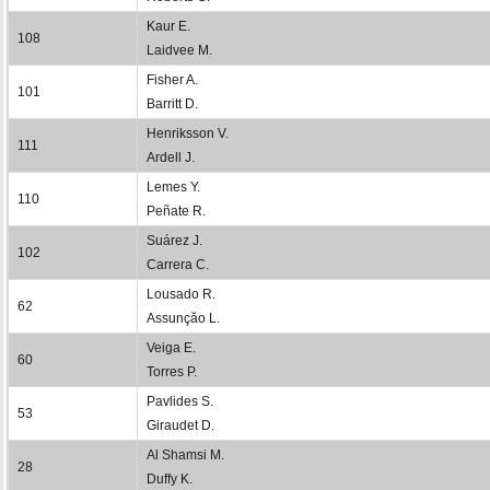
Kaur E.
108
Laidvee M.
Fisher A.
101
Barritt D.
Henriksson V.
111
Ardell J.
Lemes Y.
110
Peñate R.
Suárez J.
102
Carrera C.
Lousado R.
62
Assunçăo L.
Veiga E.
60
Torres P.
Pavlides S.
53
Giraudet D.
Al Shamsi M.
28
Duffy K.