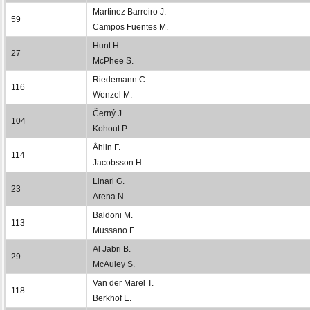
Martinez Barreiro J.
59
Campos Fuentes M.
Hunt H.
27
McPhee S.
Riedemann C.
116
Wenzel M.
Černý J.
104
Kohout P.
Åhlin F.
114
Jacobsson H.
Linari G.
23
Arena N.
Baldoni M.
113
Mussano F.
Al Jabri B.
29
McAuley S.
Van der Marel T.
118
Berkhof E.