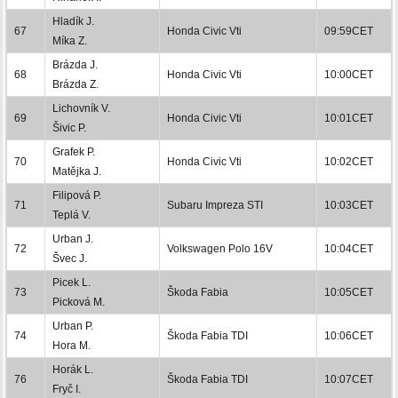
Hladík J.
67
Honda Civic Vti
09:59CET
Míka Z.
Brázda J.
68
Honda Civic Vti
10:00CET
Brázda Z.
Lichovník V.
69
Honda Civic Vti
10:01CET
Šivic P.
Grafek P.
70
Honda Civic Vti
10:02CET
Matějka J.
Filipová P.
71
Subaru Impreza STI
10:03CET
Teplá V.
Urban J.
72
Volkswagen Polo 16V
10:04CET
Švec J.
Picek L.
73
Škoda Fabia
10:05CET
Picková M.
Urban P.
74
Škoda Fabia TDI
10:06CET
Hora M.
Horák L.
76
Škoda Fabia TDI
10:07CET
Fryč I.