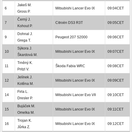
Jakeš M.
6
Mitsubishi Lancer Evo IX
09:04CET
Gross P.
Černý J.
7
Citroën DS3 R3T
09:05CET
Kohout P.
Dohnal J.
9
Peugeot 207 S2000
09:06CET
Grega T.
Sýkora J.
10
Mitsubishi Lancer Evo IX
09:07CET
Škardová M.
Trněný K.
11
Škoda Fabia WRC
09:08CET
Pritzl V.
Jelínek J.
12
Mitsubishi Lancer Evo IX
09:09CET
Kotěna M.
Firla L.
14
Mitsubishi Lancer Evo VII
09:10CET
Dresler P.
Bujáček M.
15
Mitsubishi Lancer Evo IX
09:11CET
Omelka M.
Trojan K.
16
Mitsubishi Lancer Evo IX
09:12CET
Jůrka Z.