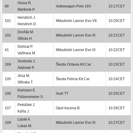
Orava R.
86
Volkswagen Polo 16V
10:17CET
Martinek P.
Hendrich J.
101
Mitsubishi Lancer Evo VII
10:20CET
Hendrich D.
Dvořák M.
102
Mitsubishi Lancer Evo IX
10:21CET
Středa H.
Dohnal P.
41
Mitsubishi Lancer Evo IX
10:22CET
Vaňhara M.
Svoboda J.
169
Škoda Octavia Kit Car
10:23CET
Adámek P.
Jirsa M.
105
Škoda Felicia Kit Car
10:24CET
Střeska T.
Karlsson E.
106
Audi TT
10:25CET
Fritzensmeier S.
Petrášek J.
107
Opel Ascona B
10:26CET
Káňa J.
Lipski A.
109
Mitsubishi Lancer Evo IX
10:27CET
Lukas M.