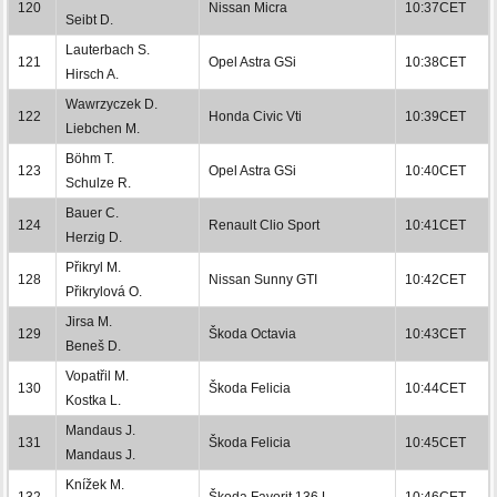
120
Nissan Micra
10:37CET
Seibt D.
Lauterbach S.
121
Opel Astra GSi
10:38CET
Hirsch A.
Wawrzyczek D.
122
Honda Civic Vti
10:39CET
Liebchen M.
Böhm T.
123
Opel Astra GSi
10:40CET
Schulze R.
Bauer C.
124
Renault Clio Sport
10:41CET
Herzig D.
Přikryl M.
128
Nissan Sunny GTI
10:42CET
Přikrylová O.
Jirsa M.
129
Škoda Octavia
10:43CET
Beneš D.
Vopatřil M.
130
Škoda Felicia
10:44CET
Kostka L.
Mandaus J.
131
Škoda Felicia
10:45CET
Mandaus J.
Knížek M.
132
Škoda Favorit 136 L
10:46CET