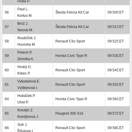
Picka P.
Paul L.
56
Škoda Felicia Kit Car
09:50CET
Kortus M.
Brož J.
57
Škoda Felicia Kit Car
09:51CET
Neoral M.
Roubíček J.
58
Renault Clio Sport
09:52CET
Hovorka M.
Pelech P.
59
Honda Civic Type R
09:53CET
Zimolka A.
Hrubý O.
60
Renault Clio Sport
09:54CET
Krbec P.
Vykydalová E.
61
Renault Clio Sport
09:55CET
Vyštejnová I.
Hubáček P.
64
Honda Civic Type R
09:56CET
Uhel P.
Krestýn Z.
65
Peugeot 306 S16
09:57CET
Krestýnová J.
Sutr J.
66
Renault Clio Sport
09:58CET
Říhánek I.