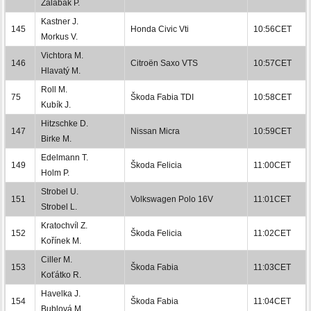
Zalabák P.
Kastner J.
145
Honda Civic Vti
10:56CET
Morkus V.
Vichtora M.
146
Citroën Saxo VTS
10:57CET
Hlavatý M.
Roll M.
75
Škoda Fabia TDI
10:58CET
Kubík J.
Hitzschke D.
147
Nissan Micra
10:59CET
Birke M.
Edelmann T.
149
Škoda Felicia
11:00CET
Holm P.
Strobel U.
151
Volkswagen Polo 16V
11:01CET
Strobel L.
Kratochvíl Z.
152
Škoda Felicia
11:02CET
Kořínek M.
Ciller M.
153
Škoda Fabia
11:03CET
Koťátko R.
Havelka J.
154
Škoda Fabia
11:04CET
Bublová M.