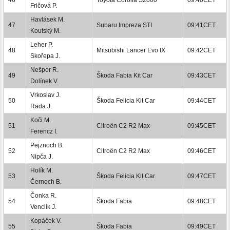
Fričová P.
Havlásek M.
47
Subaru Impreza STI
09:41CET
Koutský M.
Leher P.
48
Mitsubishi Lancer Evo IX
09:42CET
Skořepa J.
Nešpor R.
49
Škoda Fabia Kit Car
09:43CET
Dolínek V.
Vrkoslav J.
50
Škoda Felicia Kit Car
09:44CET
Rada J.
Koči M.
51
Citroën C2 R2 Max
09:45CET
Ferencz I.
Pejznoch B.
52
Citroën C2 R2 Max
09:46CET
Nipča J.
Holík M.
53
Škoda Felicia Kit Car
09:47CET
Černoch B.
Čonka R.
54
Škoda Fabia
09:48CET
Venclík J.
Kopáček V.
55
Škoda Fabia
09:49CET