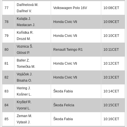
Daňhelová M.
77
Volkswagen Polo 16V
10:08CET
Daňhel V.
Kulajta J.
78
Honda Civic Vti
10:09CET
Mastacan J.
Kořístka R.
79
Honda Civic Vti
10:10CET
Drozd M.
Voznica Š.
80
Renault Twingo R1
10:11CET
Glössl P.
Baller Z.
81
Honda Civic Vti
10:12CET
Tomečka M.
Vojáček J.
82
Honda Civic Vti
10:13CET
Bisaha O.
Hering J.
83
Škoda Fabia
10:14CET
Košner L.
Kryštof R.
84
Škoda Felicia
10:15CET
Vyoral L.
Zeman M.
85
Škoda Fabia
10:16CET
Vytasil J.