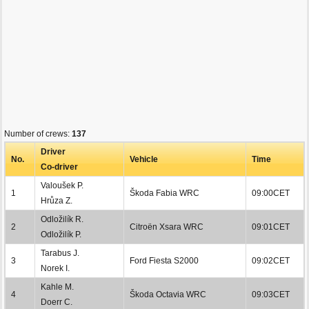
Number of crews:
137
Driver
No.
Vehicle
Time
Co-driver
Valoušek P.
1
Škoda Fabia WRC
09:00CET
Hrůza Z.
Odložilík R.
2
Citroën Xsara WRC
09:01CET
Odložilík P.
Tarabus J.
3
Ford Fiesta S2000
09:02CET
Norek I.
Kahle M.
4
Škoda Octavia WRC
09:03CET
Doerr C.