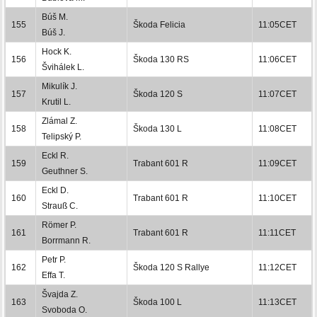
Búš M.
155
Škoda Felicia
11:05CET
Búš J.
Hock K.
156
Škoda 130 RS
11:06CET
Švihálek L.
Mikulík J.
157
Škoda 120 S
11:07CET
Krutil L.
Zlámal Z.
158
Škoda 130 L
11:08CET
Telipský P.
Eckl R.
159
Trabant 601 R
11:09CET
Geuthner S.
Eckl D.
160
Trabant 601 R
11:10CET
Strauß C.
Römer P.
161
Trabant 601 R
11:11CET
Borrmann R.
Petr P.
162
Škoda 120 S Rallye
11:12CET
Effa T.
Švajda Z.
163
Škoda 100 L
11:13CET
Svoboda O.