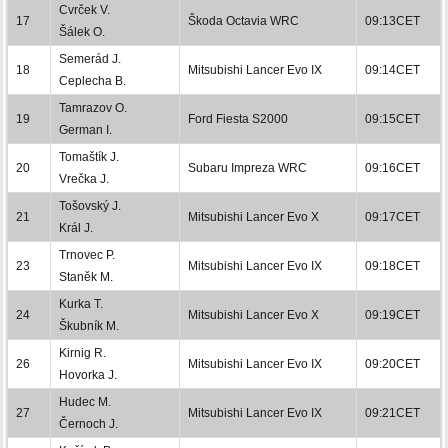
Cvrček V.
17
Škoda Octavia WRC
09:13CET
Šálek O.
Semerád J.
18
Mitsubishi Lancer Evo IX
09:14CET
Ceplecha B.
Tamrazov O.
19
Ford Fiesta S2000
09:15CET
German I.
Tomaštík J.
20
Subaru Impreza WRC
09:16CET
Vrečka J.
Tošovský J.
21
Mitsubishi Lancer Evo X
09:17CET
Král J.
Trnovec P.
23
Mitsubishi Lancer Evo IX
09:18CET
Staněk M.
Kurka T.
24
Mitsubishi Lancer Evo X
09:19CET
Škubník M.
Kirnig R.
26
Mitsubishi Lancer Evo IX
09:20CET
Hovorka J.
Hudec M.
27
Mitsubishi Lancer Evo IX
09:21CET
Černoch J.