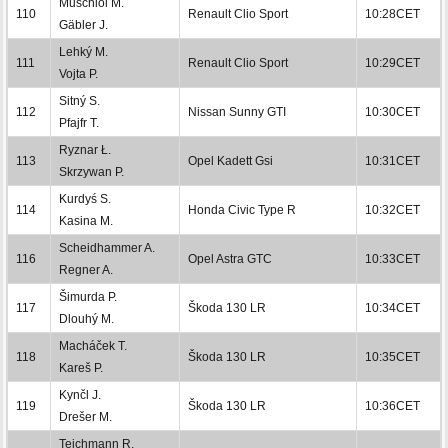
Muschiol M.
110
Renault Clio Sport
10:28CET
Gäbler J.
Lehký M.
111
Renault Clio Sport
10:29CET
Vojta P.
Sitný S.
112
Nissan Sunny GTI
10:30CET
Pfajfr T.
Ryznar Ł.
113
Opel Kadett Gsi
10:31CET
Skrzywan P.
Kurdyś S.
114
Honda Civic Type R
10:32CET
Kasina M.
Scheidhammer A.
116
Opel Astra GTC
10:33CET
Regner A.
Šimurda P.
117
Škoda 130 LR
10:34CET
Dlouhý M.
Macháček T.
118
Škoda 130 LR
10:35CET
Kareš P.
Kynčl J.
119
Škoda 130 LR
10:36CET
Drešer M.
Teichmann R.