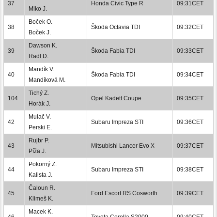
37
Honda Civic Type R
09:31CET
Miko J.
Boček O.
38
Škoda Octavia TDI
09:32CET
Boček J.
Dawson K.
39
Škoda Fabia TDI
09:33CET
Radl D.
Mandík V.
40
Škoda Fabia TDI
09:34CET
Mandíková M.
Tichý Z.
104
Opel Kadett Coupe
09:35CET
Horák J.
Mulač V.
42
Subaru Impreza STI
09:36CET
Perski E.
Rujbr P.
43
Mitsubishi Lancer Evo X
09:37CET
Píža J.
Pokorný Z.
44
Subaru Impreza STI
09:38CET
Kalista J.
Čaloun R.
45
Ford Escort RS Cosworth
09:39CET
Klimeš K.
Macek K.
46
Toyota Corolla S2000
09:40CET