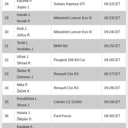
Kačírek P.
28
Subaru Impreza STI
09:22CET
Jugas J.
Hanák J.
29
Mitsubishi Lancer Evo IX
09:23CET
Novák P.
Pešl J.
30
Mitsubishi Lancer Evo IX
09:24CET
Juřica R.
Tenkl L.
31
BMW M3
09:25CET
Vosádka J.
Vlček J.
32
Peugeot 206 Kit Car
09:26CET
Strnad R.
Štefan R.
33
Renault Clio R3
09:27CET
Grimmer J.
Mika P.
34
Renault Clio R3
09:28CET
Žáček K.
Pondělíček L.
35
Citroën C2 S1600
09:29CET
Stross J.
Halala J.
36
Ford Focus
09:30CET
Štěpán D.
Kaválek A.