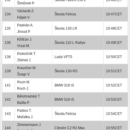
Šimůnek P.
Václavík Z.
134
Škoda Felicia
10:47CET
Hájek V.
Padrián A.
135
Škoda 130 LR
10:48CET
Jiroud P.
Křišťan J.
136
Škoda 110 L Rallye
10:49CET
Vrzal M.
Klokočník T.
138
Lada VFTS
10:50CET
Zlámal J.
Kraucher M.
139
Škoda 130 RS
10:51CET
Švagr V.
Roch M.
141
BMW 318 iS
10:52CET
Roch J.
Bělohradský T.
142
BMW 318 iS
10:53CET
Bašta P.
Paldus T.
143
Škoda Felicia
10:54CET
Mařatka J.
Zimmermann J.
144
Citroën C2 R2 Max
10:55CET