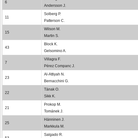
6
Andersson J.
Solberg P.
11
Patterson C.
Wilson M.
15
Martin S.
Block K.
43
Gelsomino A.
Villagra F.
7
Pérez Companc J.
Al-Attiyah N.
23
Bernacchini G.
Tänak O.
22
Sikk K.
Prokop M.
21
Tománek J.
Hänninen J.
25
Markkula M.
Salgado R.
53