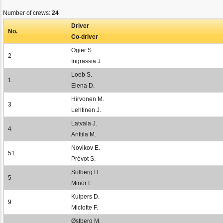
Number of crews:
24
Driver
No.
Co-driver
Ogier S.
2
Ingrassia J.
Loeb S.
1
Elena D.
Hirvonen M.
3
Lehtinen J.
Latvala J.
4
Anttila M.
Novikov E.
51
Prévot S.
Solberg H.
5
Minor I.
Kuipers D.
9
Miclotte F.
Østberg M.