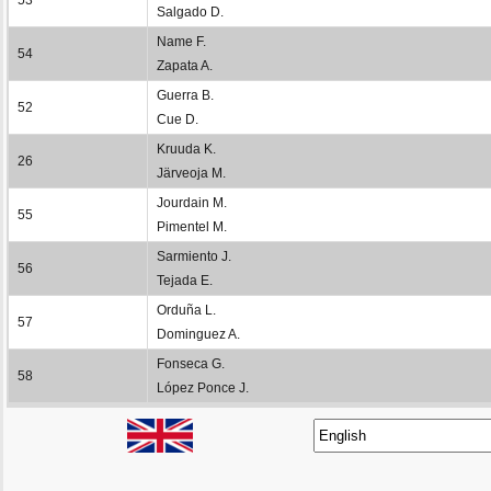
Salgado D.
Name F.
54
Zapata A.
Guerra B.
52
Cue D.
Kruuda K.
26
Järveoja M.
Jourdain M.
55
Pimentel M.
Sarmiento J.
56
Tejada E.
Orduña L.
57
Dominguez A.
Fonseca G.
58
López Ponce J.