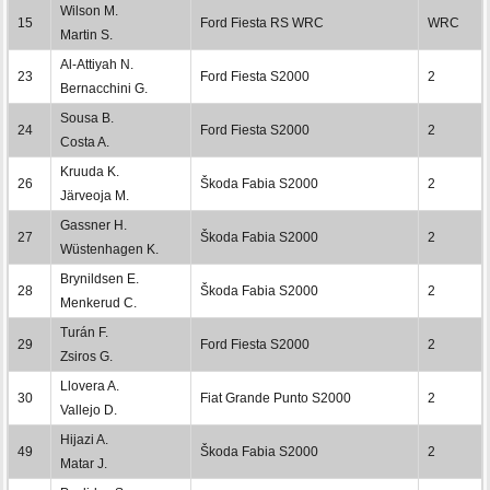
Wilson M.
15
Ford Fiesta RS WRC
WRC
Martin S.
Al-Attiyah N.
23
Ford Fiesta S2000
2
Bernacchini G.
Sousa B.
24
Ford Fiesta S2000
2
Costa A.
Kruuda K.
26
Škoda Fabia S2000
2
Järveoja M.
Gassner H.
27
Škoda Fabia S2000
2
Wüstenhagen K.
Brynildsen E.
28
Škoda Fabia S2000
2
Menkerud C.
Turán F.
29
Ford Fiesta S2000
2
Zsiros G.
Llovera A.
30
Fiat Grande Punto S2000
2
Vallejo D.
Hijazi A.
49
Škoda Fabia S2000
2
Matar J.