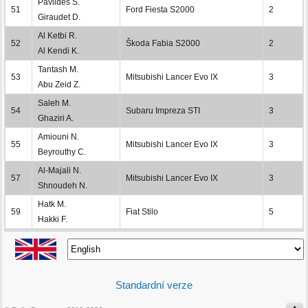
Pavlides S.
51
Ford Fiesta S2000
2
Giraudet D.
Al Ketbi R.
52
Škoda Fabia S2000
2
Al Kendi K.
Tantash M.
53
Mitsubishi Lancer Evo IX
3
Abu Zeid Z.
Saleh M.
54
Subaru Impreza STI
3
Ghaziri A.
Amiouni N.
55
Mitsubishi Lancer Evo IX
3
Beyrouthy C.
Al-Majali N.
57
Mitsubishi Lancer Evo IX
3
Shnoudeh N.
Hatk M.
59
Fiat Stilo
5
Hakki F.
Standardní verze