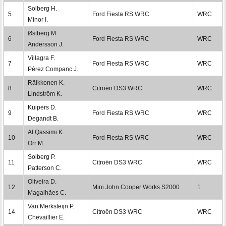
Solberg H.
5
Ford Fiesta RS WRC
WRC
Minor I.
Østberg M.
6
Ford Fiesta RS WRC
WRC
Andersson J.
Villagra F.
7
Ford Fiesta RS WRC
WRC
Pérez Companc J.
Räikkonen K.
8
Citroën DS3 WRC
WRC
Lindström K.
Kuipers D.
9
Ford Fiesta RS WRC
WRC
Degandt B.
Al Qassimi K.
10
Ford Fiesta RS WRC
WRC
Orr M.
Solberg P.
11
Citroën DS3 WRC
WRC
Patterson C.
Oliveira D.
12
Mini John Cooper Works S2000
1
Magalhães C.
Van Merksteijn P.
14
Citroën DS3 WRC
WRC
Chevaillier E.