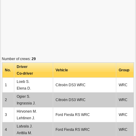
Number of crews:
29
Driver
No.
Vehicle
Group
Co-driver
Loeb S.
1
Citroën DS3 WRC
WRC
Elena D.
Ogier S.
2
Citroën DS3 WRC
WRC
Ingrassia J.
Hirvonen M.
3
Ford Fiesta RS WRC
WRC
Lehtinen J.
Latvala J.
4
Ford Fiesta RS WRC
WRC
Anttila M.