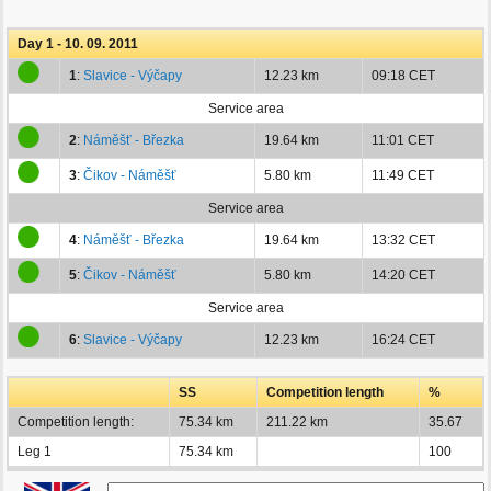
Day 1 - 10. 09. 2011
1
:
Slavice - Výčapy
12.23 km
09:18 CET
Service area
2
:
Náměšť - Březka
19.64 km
11:01 CET
3
:
Čikov - Náměšť
5.80 km
11:49 CET
Service area
4
:
Náměšť - Březka
19.64 km
13:32 CET
5
:
Čikov - Náměšť
5.80 km
14:20 CET
Service area
6
:
Slavice - Výčapy
12.23 km
16:24 CET
SS
Competition length
%
Competition length:
75.34 km
211.22 km
35.67
Leg 1
75.34 km
100