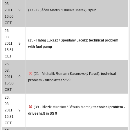
03.
2011
9
(17 - Bujáček Martin / Omelka Marek):
spun
16:06
CET
26.
03.
(15 - Habaj Łukasz / Spentany Jacek):
technical problem
2011
9
with fuel pump
15:51
CET
26.
03.
(21 - Michalík Roman / Kacerovský Pavel):
technical
2011
9
problem - turbo after SS 9
15:50
CET
26.
03.
(39 - Březík Miroslav / Běhula Martin):
technical problem -
2011
9
driveshaft in SS 9
15:31
CET