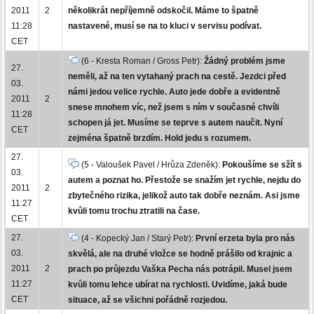
2011
2
několikrát nepříjemně odskočil. Máme to špatně
11:28
nastavené, musí se na to kluci v servisu podívat.
CET
(6 - Kresta Roman / Gross Petr):
Žádný problém jsme
27.
neměli, až na ten vytahaný prach na cestě. Jezdci před
03.
námi jedou velice rychle. Auto jede dobře a evidentně
2011
2
snese mnohem víc, než jsem s ním v současné chvíli
11:28
schopen já jet. Musíme se teprve s autem naučit. Nyní
CET
zejména špatně brzdím. Hold jedu s rozumem.
27.
(5 - Valoušek Pavel / Hrůza Zdeněk):
Pokoušíme se sžít s
03.
autem a poznat ho. Přestože se snažím jet rychle, nejdu do
2011
2
zbytečného rizika, jelikož auto tak dobře neznám. Asi jsme
11:27
kvůli tomu trochu ztratili na čase.
CET
27.
(4 - Kopecký Jan / Starý Petr):
První erzeta byla pro nás
03.
skvělá, ale na druhé vložce se hodně prášilo od krajnic a
2011
2
prach po průjezdu Vaška Pecha nás potrápil. Musel jsem
11:27
kvůli tomu lehce ubírat na rychlosti. Uvidíme, jaká bude
CET
situace, až se všichni pořádně rozjedou.