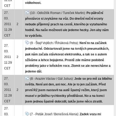
viditelnost.
CET
27.
(10 - Odložilík Roman / Tureček Martin):
Po půlroční
03.
přestávce si zvykáme na vůz. Do dnešní noční erzety
2011
2
nebude příjemný prach na cestě, kterého je vytahaného
11:29
hodně. Na naše možnosti ale jedeme hezky. Jen aby nám
CET
to vydrželo.
(9 - Štajf Vojtěch / Řiháková Petra):
Není to na začátek
27.
jednoduché. Odstartovali jsme na tvrdých pneumatikách,
03.
pak nám začala stávkovat elektronika, a tak se s autem
2011
2
sžíváme a lehce bojujeme. Prostě zde máme podobné
11:29
problémy jako v loňském roce. Zlomit se ale nenecháme a
CET
jedeme dál.
27.
(8 - Arazim Václav / Gál Julius):
Jede se pro mě za blbého
03.
světla. Není ani den, ani noc. Ale je to jen začátek. Před
2011
2
první RZ jsem nastavil na autě špatný režim, který jsem
11:28
musel v průběhu rychlostky předělávat. No a na konci
CET
jsem jednou špatně dobrzdil, takže jsme něco ztratili.
27.
03.
(7 - Peták Josef / Benešová Alena):
Zadek vozu mi