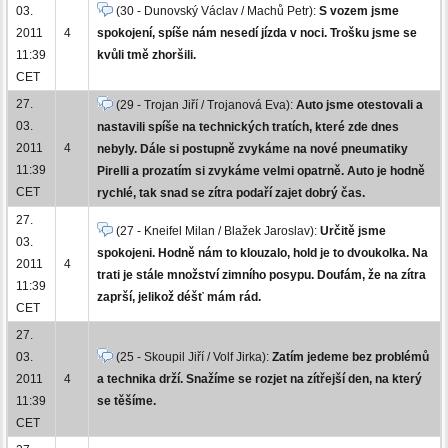
03.
(30 - Dunovský Václav / Machů Petr):
S vozem jsme
2011
4
spokojení, spíše nám nesedí jízda v noci. Trošku jsme se
11:39
kvůli tmě zhoršili.
CET
27.
(29 - Trojan Jiří / Trojanová Eva):
Auto jsme otestovali a
03.
nastavili spíše na technických tratích, které zde dnes
2011
4
nebyly. Dále si postupně zvykáme na nové pneumatiky
11:39
Pirelli a prozatím si zvykáme velmi opatrně. Auto je hodně
CET
rychlé, tak snad se zítra podaří zajet dobrý čas.
27.
(27 - Kneifel Milan / Blažek Jaroslav):
Určitě jsme
03.
spokojeni. Hodně nám to klouzalo, hold je to dvoukolka. Na
2011
4
trati je stále množství zimního posypu. Doufám, že na zítra
11:39
zaprší, jelikož déšť mám rád.
CET
27.
03.
(25 - Skoupil Jiří / Volf Jirka):
Zatím jedeme bez problémů
2011
4
a technika drží. Snažíme se rozjet na zítřejší den, na který
11:39
se těšíme.
CET