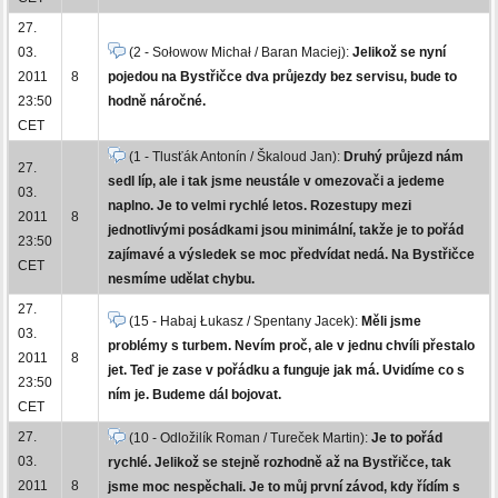
27.
03.
(2 - Sołowow Michał / Baran Maciej):
Jelikož se nyní
2011
8
pojedou na Bystřičce dva průjezdy bez servisu, bude to
23:50
hodně náročné.
CET
(1 - Tlusťák Antonín / Škaloud Jan):
Druhý průjezd nám
27.
sedl líp, ale i tak jsme neustále v omezovači a jedeme
03.
naplno. Je to velmi rychlé letos. Rozestupy mezi
2011
8
jednotlivými posádkami jsou minimální, takže je to pořád
23:50
zajímavé a výsledek se moc předvídat nedá. Na Bystřičce
CET
nesmíme udělat chybu.
27.
(15 - Habaj Łukasz / Spentany Jacek):
Měli jsme
03.
problémy s turbem. Nevím proč, ale v jednu chvíli přestalo
2011
8
jet. Teď je zase v pořádku a funguje jak má. Uvidíme co s
23:50
ním je. Budeme dál bojovat.
CET
27.
(10 - Odložilík Roman / Tureček Martin):
Je to pořád
03.
rychlé. Jelikož se stejně rozhodně až na Bystřičce, tak
2011
8
jsme moc nespěchali. Je to můj první závod, kdy řídím s