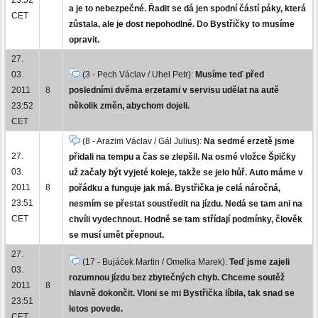
a je to nebezpečné. Řadit se dá jen spodní částí páky, která
CET
zůstala, ale je dost nepohodlné. Do Bystřičky to musíme
opravit.
27.
03.
(3 - Pech Václav / Uhel Petr):
Musíme teď před
2011
8
posledními dvěma erzetami v servisu udělat na autě
23:52
několik změn, abychom dojeli.
CET
(8 - Arazim Václav / Gál Julius):
Na sedmé erzetě jsme
27.
přidali na tempu a čas se zlepšil. Na osmé vložce Špičky
03.
už začaly být vyjeté koleje, takže se jelo hůř. Auto máme v
2011
8
pořádku a funguje jak má. Bystřička je celá náročná,
23:51
nesmím se přestat soustředit na jízdu. Nedá se tam ani na
CET
chvíli vydechnout. Hodně se tam střídají podmínky, člověk
se musí umět přepnout.
27.
(17 - Bujáček Martin / Omelka Marek):
Teď jsme zajeli
03.
rozumnou jízdu bez zbytečných chyb. Chceme soutěž
2011
8
hlavně dokončit. Vloni se mi Bystřička líbila, tak snad se
23:51
letos povede.
CET