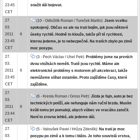
23:45
snažit dál bojovat.
CET
27.
(10 - Odložilík Roman / Tureček Martin):
Jsem vcelku
03.
spokojený. Občas se ale na trati bojím, jak jsou některé
2011
6
úseky rychlé. Hodně to klouže, takže při té rychlosti,
23:45
kterou jedeme, je to nebezpečné. Na tratích zbylo po zimě
CET
moc posypu.
27.
(3 - Pech Václav / Uhel Petr):
Problémy jsme na prvních
03.
dvou vložkách neměli. Tratě jsou rychlé. Máme ale
2011
6
elektronické problémy s motorem při akceleraci, takže
23:45
nemůžeme stíhat ostatním. Proto zajíždíme časy, které
CET
zajíždíme.
27.
(6 - Kresta Roman / Gross Petr):
Jízda je fajn, auto je bez
03.
technických potíží, ale nefunguje nám ruční brzda. Musím
2011
6
kvůli tomu jet pomaleji, abych vůbec ve vracáku zatočil.
23:44
Není to zrovna lehké, ale jedeme dál.
CET
27.
(5 - Valoušek Pavel / Hrůza Zdeněk):
Na trati je moc
03.
posypu po zimě a k tomu i bláto. Je toho souvislá vrstva,