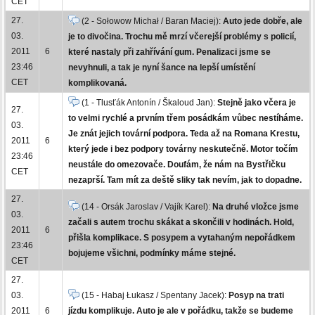
CET
27.
(2 - Sołowow Michał / Baran Maciej):
Auto jede dobře, ale
03.
je to divočina. Trochu mě mrzí včerejší problémy s policií,
2011
6
které nastaly při zahřívání gum. Penalizaci jsme se
23:46
nevyhnuli, a tak je nyní šance na lepší umístění
CET
komplikovaná.
(1 - Tlusťák Antonín / Škaloud Jan):
Stejně jako včera je
27.
to velmi rychlé a prvním třem posádkám vůbec nestíháme.
03.
Je znát jejich tovární podpora. Teda až na Romana Krestu,
2011
6
který jede i bez podpory továrny neskutečně. Motor točím
23:46
neustále do omezovače. Doufám, že nám na Bystřičku
CET
nezaprší. Tam mít za deště sliky tak nevím, jak to dopadne.
27.
(14 - Orsák Jaroslav / Vajík Karel):
Na druhé vložce jsme
03.
začali s autem trochu skákat a skončili v hodinách. Hold,
2011
6
přišla komplikace. S posypem a vytahaným nepořádkem
23:46
bojujeme všichni, podmínky máme stejné.
CET
27.
03.
(15 - Habaj Łukasz / Spentany Jacek):
Posyp na trati
2011
6
jízdu komplikuje. Auto je ale v pořádku, takže se budeme