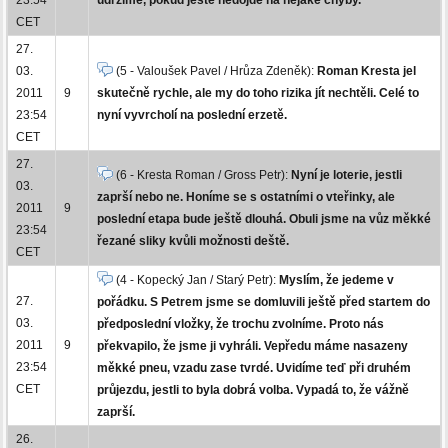
CET
27.
03.
(5 - Valoušek Pavel / Hrůza Zdeněk):
Roman Kresta jel
2011
9
skutečně rychle, ale my do toho rizika jít nechtěli. Celé to
23:54
nyní vyvrcholí na poslední erzetě.
CET
27.
(6 - Kresta Roman / Gross Petr):
Nyní je loterie, jestli
03.
zaprší nebo ne. Honíme se s ostatními o vteřinky, ale
2011
9
poslední etapa bude ještě dlouhá. Obuli jsme na vůz měkké
23:54
řezané sliky kvůli možnosti deště.
CET
(4 - Kopecký Jan / Starý Petr):
Myslím, že jedeme v
27.
pořádku. S Petrem jsme se domluvili ještě před startem do
03.
předposlední vložky, že trochu zvolníme. Proto nás
2011
9
překvapilo, že jsme ji vyhráli. Vepředu máme nasazeny
23:54
měkké pneu, vzadu zase tvrdé. Uvidíme teď při druhém
CET
průjezdu, jestli to byla dobrá volba. Vypadá to, že vážně
zaprší.
26.