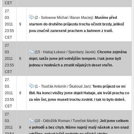
CET
27.
03.
(2 - Sołowow Michał / Baran Maciej):
Musíme před
2011
9
startem do druhého průjezdu trochu očistit brzdy, jelikož
23:55
jsou značně zanesené prachem a bahnem z tratě.
CET
27.
03.
(15 - Habaj Łukasz / Spentany Jacek):
Chceme zejména
2011
9
dojet, takže jsme jeli volnějším tempem. I tak jsme byli
23:55
jednou v hodinách a ztratili nějakých deset vteřin.
CET
27.
03.
(1 - Tlusťák Antonín / Škaloud Jan):
Tento průjezd se mi
2011
9
líbil. Na konci vložky jsme dojeli Habaje, ale kvůli prachu co
23:55
za ním šel, jsme museli trochu zvolnit. I tak to bylo dobré.
CET
27.
03.
(10 - Odložilík Roman / Tureček Martin):
Jeli jsme celkem
2011
9
v pohodě a bez chyb. Máme najetý malý náskok a ten snad
23:54
udržíme, pokud ještě nedojde na nějaké chyby.