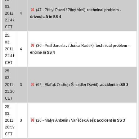
03.
(47 - Přibyl Pavel / Pilný Aleš):
technical problem -
2011
4
driveshaft in SS 4
21:47
CET
25.
03.
(36 - Pešl Jaroslav / Juřica Radek):
technical problem -
2011
4
engine in SS 4
21:41
CET
25.
03.
2011
3
(62 - Blaťák Ondřej / Šmeidler David):
accident in SS 3
21:26
CET
25.
03.
2011
3
(26 - Matys Antonín / Vaněček Aleš):
accident in SS 3
20:59
CET