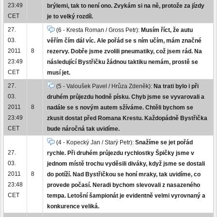
23:49
brýlemi, tak to není ono. Zvykám si na ně, protože za jízdy
CET
je to velký rozdíl.
27.
(6 - Kresta Roman / Gross Petr):
Musím říct, že autu
03.
věřím čím dál víc. Ale pořád se s ním učím, mám značné
2011
8
rezervy. Dobře jsme zvolili pneumatiky, což jsem rád. Na
23:49
následující Bystřičku žádnou taktiku nemám, prostě se
CET
musí jet.
27.
(5 - Valoušek Pavel / Hrůza Zdeněk):
Na trati bylo i při
03.
druhém průjezdu hodně písku. Chyb jsme se vyvarovali a
2011
8
nadále se s novým autem sžíváme. Chtěli bychom se
23:49
zkusit dostat před Romana Krestu. Každopádně Bystřička
CET
bude náročná tak uvidíme.
(4 - Kopecký Jan / Starý Petr):
Snažíme se jet pořád
27.
rychle. Při druhém průjezdu rychlostky Špičky jsme v
03.
jednom místě trochu vyděsili diváky, když jsme se dostali
2011
8
do potíží. Nad Bystřičkou se honí mraky, tak uvidíme, co
23:48
provede počasí. Neradi bychom slevovali z nasazeného
CET
tempa. Letošní šampionát je evidentně velmi vyrovnaný a
konkurence veliká.