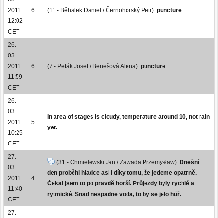
2011
6
(11 - Běhálek Daniel / Černohorský Petr):
puncture
12:02
CET
26.
03.
2011
6
(7 - Peták Josef / Benešová Alena):
puncture
11:59
CET
26.
03.
In area of stages is cloudy, temperature around 10, not rain
2011
5
yet.
10:25
CET
27.
(31 - Chmielewski Jan / Zawada Przemysław):
Dnešní
03.
den proběhl hladce asi i díky tomu, že jedeme opatrně.
2011
4
Čekal jsem to po pravdě horší. Průjezdy byly rychlé a
11:40
rytmické. Snad nespadne voda, to by se jelo hůř.
CET
27.