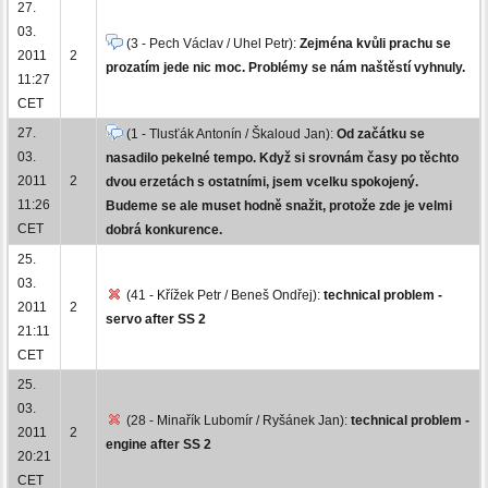
27.
03.
(3 - Pech Václav / Uhel Petr):
Zejména kvůli prachu se
2011
2
prozatím jede nic moc. Problémy se nám naštěstí vyhnuly.
11:27
CET
27.
(1 - Tlusťák Antonín / Škaloud Jan):
Od začátku se
03.
nasadilo pekelné tempo. Když si srovnám časy po těchto
2011
2
dvou erzetách s ostatními, jsem vcelku spokojený.
11:26
Budeme se ale muset hodně snažit, protože zde je velmi
CET
dobrá konkurence.
25.
03.
(41 - Křížek Petr / Beneš Ondřej):
technical problem -
2011
2
servo after SS 2
21:11
CET
25.
03.
(28 - Minařík Lubomír / Ryšánek Jan):
technical problem -
2011
2
engine after SS 2
20:21
CET