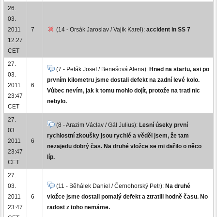
26.
03.
2011
7
(14 - Orsák Jaroslav / Vajík Karel):
accident in SS 7
12:27
CET
27.
(7 - Peták Josef / Benešová Alena):
Hned na startu, asi po
03.
prvním kilometru jsme dostali defekt na zadní levé kolo.
2011
6
Vůbec nevím, jak k tomu mohlo dojít, protože na trati nic
23:47
nebylo.
CET
27.
(8 - Arazim Václav / Gál Julius):
Lesní úseky první
03.
rychlostní zkoušky jsou rychlé a věděl jsem, že tam
2011
6
nezajedu dobrý čas. Na druhé vložce se mi dařilo o něco
23:47
líp.
CET
27.
03.
(11 - Běhálek Daniel / Černohorský Petr):
Na druhé
2011
6
vložce jsme dostali pomalý defekt a ztratili hodně času. No
23:47
radost z toho nemáme.