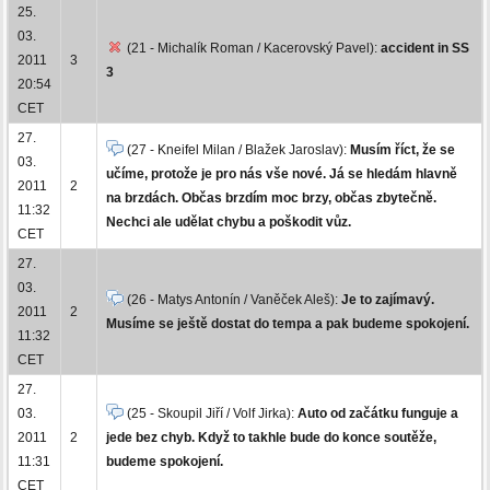
25.
03.
(21 - Michalík Roman / Kacerovský Pavel):
accident in SS
2011
3
3
20:54
CET
27.
(27 - Kneifel Milan / Blažek Jaroslav):
Musím říct, že se
03.
učíme, protože je pro nás vše nové. Já se hledám hlavně
2011
2
na brzdách. Občas brzdím moc brzy, občas zbytečně.
11:32
Nechci ale udělat chybu a poškodit vůz.
CET
27.
03.
(26 - Matys Antonín / Vaněček Aleš):
Je to zajímavý.
2011
2
Musíme se ještě dostat do tempa a pak budeme spokojení.
11:32
CET
27.
03.
(25 - Skoupil Jiří / Volf Jirka):
Auto od začátku funguje a
2011
2
jede bez chyb. Když to takhle bude do konce soutěže,
11:31
budeme spokojení.
CET