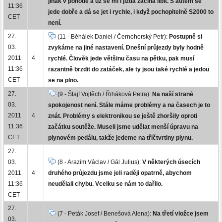
jinak v pohodě a už se mi i jízda začíná líbit. S autem se
11:36
jede dobře a dá se jet i rychle, i když pochopitelně S2000 to
CET
není.
27.
(11 - Běhálek Daniel / Černohorský Petr):
Postupně si
03.
zvykáme na jiné nastavení. Dnešní průjezdy byly hodně
2011
4
rychlé. Člověk jede většinu času na pětku, pak musí
11:36
razantně brzdit do zatáček, ale ty jsou také rychlé a jedou
CET
se na plno.
27.
(9 - Štajf Vojtěch / Řiháková Petra):
Na naší straně
03.
spokojenost není. Stále máme problémy a na časech je to
2011
4
znát. Problémy s elektronikou se ještě zhoršily oproti
11:36
začátku soutěže. Museli jsme udělat menší úpravu na
CET
plynovém pedálu, takže jedeme na třičtvrtiny plynu.
27.
03.
(8 - Arazim Václav / Gál Julius):
V některých úsecích
2011
4
druhého průjezdu jsme jeli raději opatrně, abychom
11:36
neudělali chybu. Vcelku se nám to dařilo.
CET
27.
(7 - Peták Josef / Benešová Alena):
Na třetí vložce jsem
03.