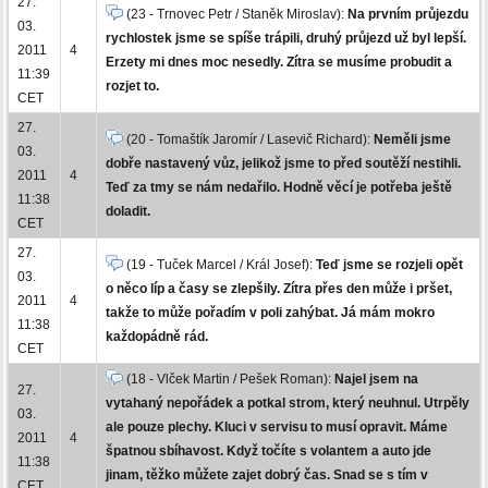
27.
(23 - Trnovec Petr / Staněk Miroslav):
Na prvním průjezdu
03.
rychlostek jsme se spíše trápili, druhý průjezd už byl lepší.
2011
4
Erzety mi dnes moc nesedly. Zítra se musíme probudit a
11:39
rozjet to.
CET
27.
(20 - Tomaštík Jaromír / Lasevič Richard):
Neměli jsme
03.
dobře nastavený vůz, jelikož jsme to před soutěží nestihli.
2011
4
Teď za tmy se nám nedařilo. Hodně věcí je potřeba ještě
11:38
doladit.
CET
27.
(19 - Tuček Marcel / Král Josef):
Teď jsme se rozjeli opět
03.
o něco líp a časy se zlepšily. Zítra přes den může i pršet,
2011
4
takže to může pořadím v poli zahýbat. Já mám mokro
11:38
každopádně rád.
CET
(18 - Vlček Martin / Pešek Roman):
Najel jsem na
27.
vytahaný nepořádek a potkal strom, který neuhnul. Utrpěly
03.
ale pouze plechy. Kluci v servisu to musí opravit. Máme
2011
4
špatnou sbíhavost. Když točíte s volantem a auto jde
11:38
jinam, těžko můžete zajet dobrý čas. Snad se s tím v
CET