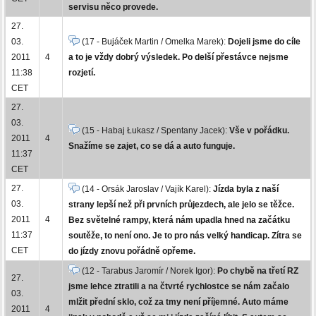
servisu něco provede.
27.
03.
(17 - Bujáček Martin / Omelka Marek):
Dojeli jsme do cíle
2011
4
a to je vždy dobrý výsledek. Po delší přestávce nejsme
11:38
rozjetí.
CET
27.
03.
(15 - Habaj Łukasz / Spentany Jacek):
Vše v pořádku.
2011
4
Snažíme se zajet, co se dá a auto funguje.
11:37
CET
27.
(14 - Orsák Jaroslav / Vajík Karel):
Jízda byla z naší
03.
strany lepší než při prvních průjezdech, ale jelo se těžce.
2011
4
Bez světelné rampy, která nám upadla hned na začátku
11:37
soutěže, to není ono. Je to pro nás velký handicap. Zítra se
CET
do jízdy znovu pořádně opřeme.
(12 - Tarabus Jaromír / Norek Igor):
Po chybě na třetí RZ
27.
jsme lehce ztratili a na čtvrté rychlostce se nám začalo
03.
mlžit přední sklo, což za tmy není příjemné. Auto máme
2011
4