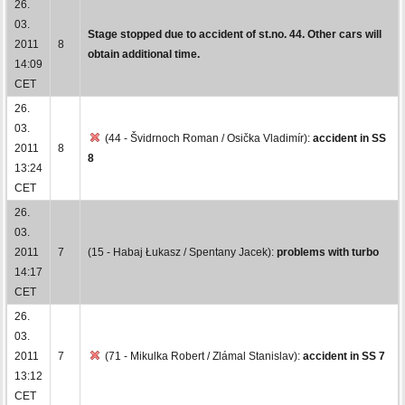
26.
03.
Stage stopped due to accident of st.no. 44. Other cars will
2011
8
obtain additional time.
14:09
CET
26.
03.
(44 - Švidrnoch Roman / Osička Vladimír):
accident in SS
2011
8
8
13:24
CET
26.
03.
2011
7
(15 - Habaj Łukasz / Spentany Jacek):
problems with turbo
14:17
CET
26.
03.
2011
7
(71 - Mikulka Robert / Zlámal Stanislav):
accident in SS 7
13:12
CET