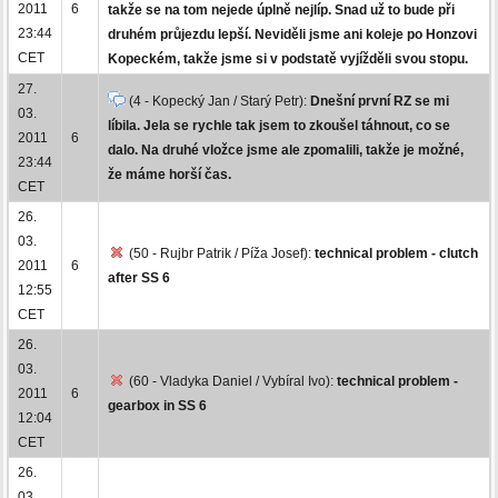
2011
6
takže se na tom nejede úplně nejlíp. Snad už to bude při
23:44
druhém průjezdu lepší. Neviděli jsme ani koleje po Honzovi
CET
Kopeckém, takže jsme si v podstatě vyjížděli svou stopu.
27.
(4 - Kopecký Jan / Starý Petr):
Dnešní první RZ se mi
03.
líbila. Jela se rychle tak jsem to zkoušel táhnout, co se
2011
6
dalo. Na druhé vložce jsme ale zpomalili, takže je možné,
23:44
že máme horší čas.
CET
26.
03.
(50 - Rujbr Patrik / Píža Josef):
technical problem - clutch
2011
6
after SS 6
12:55
CET
26.
03.
(60 - Vladyka Daniel / Vybíral Ivo):
technical problem -
2011
6
gearbox in SS 6
12:04
CET
26.
03.