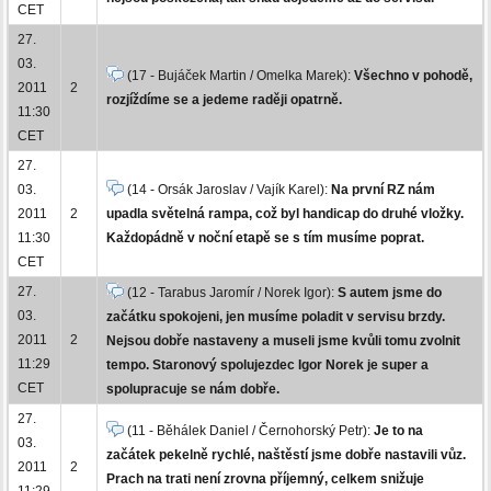
CET
27.
03.
(17 - Bujáček Martin / Omelka Marek):
Všechno v pohodě,
2011
2
rozjíždíme se a jedeme raději opatrně.
11:30
CET
27.
03.
(14 - Orsák Jaroslav / Vajík Karel):
Na první RZ nám
2011
2
upadla světelná rampa, což byl handicap do druhé vložky.
11:30
Každopádně v noční etapě se s tím musíme poprat.
CET
27.
(12 - Tarabus Jaromír / Norek Igor):
S autem jsme do
03.
začátku spokojeni, jen musíme poladit v servisu brzdy.
2011
2
Nejsou dobře nastaveny a museli jsme kvůli tomu zvolnit
11:29
tempo. Staronový spolujezdec Igor Norek je super a
CET
spolupracuje se nám dobře.
27.
(11 - Běhálek Daniel / Černohorský Petr):
Je to na
03.
začátek pekelně rychlé, naštěstí jsme dobře nastavili vůz.
2011
2
Prach na trati není zrovna příjemný, celkem snižuje
11:29