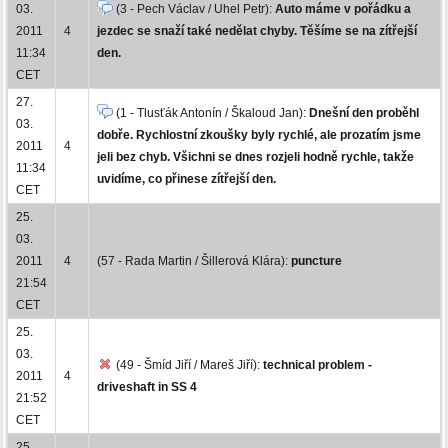
03.
(3 - Pech Václav / Uhel Petr):
Auto máme v pořádku a
2011
4
jezdec se snaží také nedělat chyby. Těšíme se na zítřejší
11:34
den.
CET
27.
(1 - Tlusťák Antonín / Škaloud Jan):
Dnešní den proběhl
03.
dobře. Rychlostní zkoušky byly rychlé, ale prozatím jsme
2011
4
jeli bez chyb. Všichni se dnes rozjeli hodně rychle, takže
11:34
uvidíme, co přinese zítřejší den.
CET
25.
03.
2011
4
(57 - Rada Martin / Šillerová Klára):
puncture
21:54
CET
25.
03.
(49 - Šmíd Jiří / Mareš Jiří):
technical problem -
2011
4
driveshaft in SS 4
21:52
CET
25.