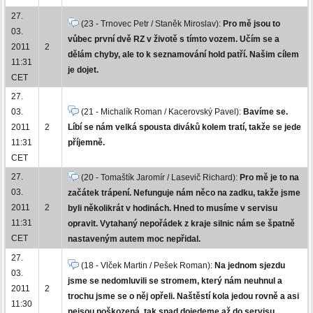
27.
(23 - Trnovec Petr / Staněk Miroslav):
Pro mě jsou to
03.
vůbec první dvě RZ v životě s tímto vozem. Učím se a
2011
2
dělám chyby, ale to k seznamování hold patří. Našim cílem
11:31
je dojet.
CET
27.
03.
(21 - Michalík Roman / Kacerovský Pavel):
Bavíme se.
2011
2
Líbí se nám velká spousta diváků kolem tratí, takže se jede
11:31
příjemně.
CET
27.
(20 - Tomaštík Jaromír / Lasevič Richard):
Pro mě je to na
03.
začátek trápení. Nefunguje nám něco na zadku, takže jsme
2011
2
byli několikrát v hodinách. Hned to musíme v servisu
11:31
opravit. Vytahaný nepořádek z kraje silnic nám se špatně
CET
nastaveným autem moc nepřidal.
27.
(18 - Vlček Martin / Pešek Roman):
Na jednom sjezdu
03.
jsme se nedomluvili se stromem, který nám neuhnul a
2011
2
trochu jsme se o něj opřeli. Naštěstí kola jedou rovně a asi
11:30
nejsou poškozená, tak snad dojedeme až do servisu.