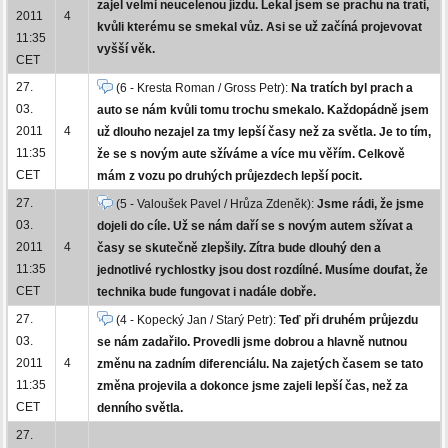
zajel velmi neucelenou jízdu. Lekal jsem se prachu na trati,
2011
4
kvůli kterému se smekal vůz. Asi se už začíná projevovat
11:35
vyšší věk.
CET
27.
(6 - Kresta Roman / Gross Petr):
Na tratích byl prach a
03.
auto se nám kvůli tomu trochu smekalo. Každopádně jsem
2011
4
už dlouho nezajel za tmy lepší časy než za světla. Je to tím,
11:35
že se s novým aute sžíváme a více mu věřím. Celkově
CET
mám z vozu po druhých průjezdech lepší pocit.
27.
(5 - Valoušek Pavel / Hrůza Zdeněk):
Jsme rádi, že jsme
03.
dojeli do cíle. Už se nám daří se s novým autem sžívat a
2011
4
časy se skutečně zlepšily. Zítra bude dlouhý den a
11:35
jednotlivé rychlostky jsou dost rozdílné. Musíme doufat, že
CET
technika bude fungovat i nadále dobře.
27.
(4 - Kopecký Jan / Starý Petr):
Teď při druhém průjezdu
03.
se nám zadařilo. Provedli jsme dobrou a hlavně nutnou
2011
4
změnu na zadním diferenciálu. Na zajetých časem se tato
11:35
změna projevila a dokonce jsme zajeli lepší čas, než za
CET
denního světla.
27.