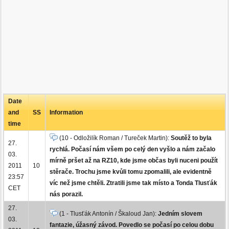
Date
and
SS
Information
time
(10 - Odložilík Roman / Tureček Martin):
Soutěž to byla
27.
rychlá. Počasí nám všem po celý den vyšlo a nám začalo
03.
mírně pršet až na RZ10, kde jsme občas byli nuceni použít
2011
10
stěrače. Trochu jsme kvůli tomu zpomalili, ale evidentně
23:57
víc než jsme chtěli. Ztratili jsme tak místo a Tonda Tlusťák
CET
nás porazil.
27.
(1 - Tlusťák Antonín / Škaloud Jan):
Jedním slovem
03.
fantazie, úžasný závod. Povedlo se počasí po celou dobu