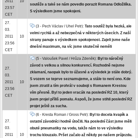
2011
10
soutěže a také se nám povedlo porazit Romana Odložilíka.
23:57
S výsledkem jsme spokojeni.
CET
27.
(3 - Pech Václav / Uhel Petr):
Tato soutěž byla hezká, ale
03.
velmi rychlá a až nebezpečná v některých úsecích. Z naší
2011
10
strany panuje s výsledkem spokojenost. Zajeli jsme naše
23:56
dnešní maximum, na víc jsme skutečně neměli
CET
(5 - Valoušek Pavel / Hrůza Zdeněk):
Byl to náročný
závod s velkou a silnou konkurencí. Rozhodně nejsme
27.
zklamaní, naopak bylo to úžasné a výsledek je stále dobrý.
03.
S vozem se teprve seznamujeme, a stále to není ono. Kde
2011
10
jsem ztratil a tím prohrál v souboji s Romanem Krestou
23:56
vím přesně. Byl to jeden vracák na poslední RZ 10, který
CET
jsem projel příliš pomalu. Aspoň, že jsme stihli poslední RZ
projet ještě za sucha.
(6 - Kresta Roman / Gross Petr):
Byl to docela kvapík a
27.
ostatní závodníci hodně útočili. Na poslední část jsme měli
03.
obuté pneumatiky na vodu, takže nám to ve výsledku
2011
10
trochu klouzalo. Pršet začalo až někdy po našem průjezdu.