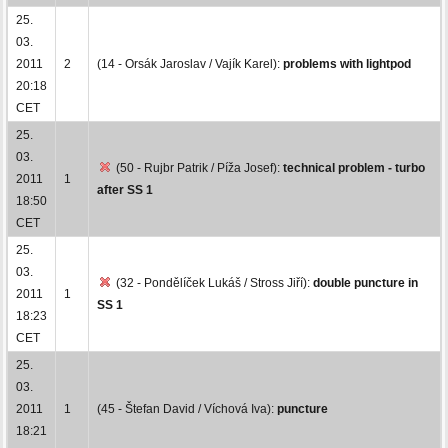
25.
03.
2011
2
(14 - Orsák Jaroslav / Vajík Karel):
problems with lightpod
20:18
CET
25.
03.
(50 - Rujbr Patrik / Píža Josef):
technical problem - turbo
2011
1
after SS 1
18:50
CET
25.
03.
(32 - Pondělíček Lukáš / Stross Jiří):
double puncture in
2011
1
SS 1
18:23
CET
25.
03.
2011
1
(45 - Štefan David / Víchová Iva):
puncture
18:21