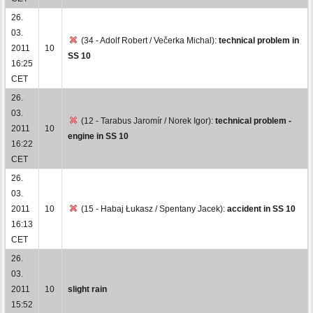
26.
03.
(34 - Adolf Robert / Večerka Michal):
technical problem in
2011
10
SS 10
16:25
CET
26.
03.
(12 - Tarabus Jaromír / Norek Igor):
technical problem -
2011
10
engine in SS 10
16:22
CET
26.
03.
2011
10
(15 - Habaj Łukasz / Spentany Jacek):
accident in SS 10
16:13
CET
26.
03.
2011
10
slight rain
15:52