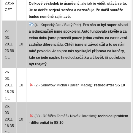
23:56
Celkový výsledek je úsměvný, ale jak je vidět, stává se to.
CET
Je to dobře rozjetá sezóna a naznačuje, že další soutěže
budou neméně zajímavé.
(4 - Kopecký Jan / Starý Petr):
Pro nás to byl super závod
27.
a jednoznačně jsme spokojeni. Auto fungovalo skvěle a za
03.
celou dobu jsme provedli pouze jednu změnu na nastavení
2011
10
zadního diferenciálu. Chtěli jsme si závod užít a to se nám
23:56
také povedlo. Je to pro nás vynikající příprava na kanáry,
CET
kde se jede naplno hned od začátku a člověk již potřebuje
být rozjetý.
26.
03.
2011
10
(2 - Sołowow Michał / Baran Maciej):
retired after SS 10
18:28
CET
26.
03.
(33 - Růžička Tomáš / Novák Jaroslav):
technical problem
2011
10
- differential in SS 10
16:35
CET