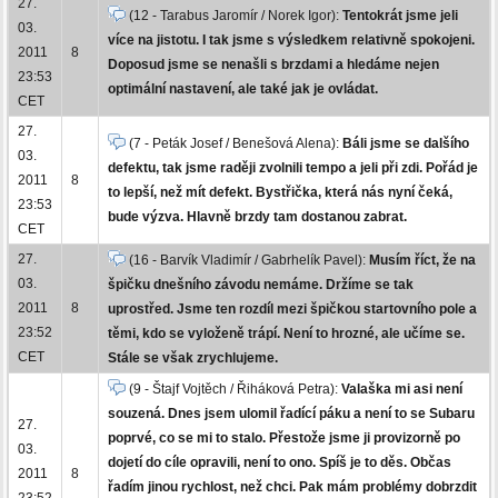
27.
(12 - Tarabus Jaromír / Norek Igor):
Tentokrát jsme jeli
03.
více na jistotu. I tak jsme s výsledkem relativně spokojeni.
2011
8
Doposud jsme se nenašli s brzdami a hledáme nejen
23:53
optimální nastavení, ale také jak je ovládat.
CET
27.
(7 - Peták Josef / Benešová Alena):
Báli jsme se dalšího
03.
defektu, tak jsme raději zvolnili tempo a jeli při zdi. Pořád je
2011
8
to lepší, než mít defekt. Bystřička, která nás nyní čeká,
23:53
bude výzva. Hlavně brzdy tam dostanou zabrat.
CET
27.
(16 - Barvík Vladimír / Gabrhelík Pavel):
Musím říct, že na
03.
špičku dnešního závodu nemáme. Držíme se tak
2011
8
uprostřed. Jsme ten rozdíl mezi špičkou startovního pole a
23:52
těmi, kdo se vyloženě trápí. Není to hrozné, ale učíme se.
CET
Stále se však zrychlujeme.
(9 - Štajf Vojtěch / Řiháková Petra):
Valaška mi asi není
souzená. Dnes jsem ulomil řadící páku a není to se Subaru
27.
poprvé, co se mi to stalo. Přestože jsme ji provizorně po
03.
dojetí do cíle opravili, není to ono. Spíš je to děs. Občas
2011
8
řadím jinou rychlost, než chci. Pak mám problémy dobrzdit
23:52