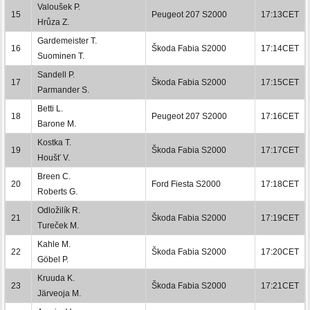
Valoušek P.
15
Peugeot 207 S2000
17:13CET
Hrůza Z.
Gardemeister T.
16
Škoda Fabia S2000
17:14CET
Suominen T.
Sandell P.
17
Škoda Fabia S2000
17:15CET
Parmander S.
Betti L.
18
Peugeot 207 S2000
17:16CET
Barone M.
Kostka T.
19
Škoda Fabia S2000
17:17CET
Houšť V.
Breen C.
20
Ford Fiesta S2000
17:18CET
Roberts G.
Odložilík R.
21
Škoda Fabia S2000
17:19CET
Tureček M.
Kahle M.
22
Škoda Fabia S2000
17:20CET
Göbel P.
Kruuda K.
23
Škoda Fabia S2000
17:21CET
Järveoja M.