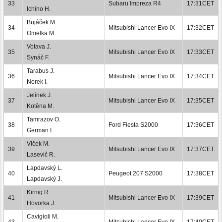
33
Subaru Impreza R4
17:31CET
Ichino H.
Bujáček M.
34
Mitsubishi Lancer Evo IX
17:32CET
Omelka M.
Votava J.
35
Mitsubishi Lancer Evo IX
17:33CET
Synáč F.
Tarabus J.
36
Mitsubishi Lancer Evo IX
17:34CET
Norek I.
Jelínek J.
37
Mitsubishi Lancer Evo IX
17:35CET
Kotěna M.
Tamrazov O.
38
Ford Fiesta S2000
17:36CET
German I.
Vlček M.
39
Mitsubishi Lancer Evo IX
17:37CET
Lasevič R.
Lapdavský L.
40
Peugeot 207 S2000
17:38CET
Lapdavský J.
Kirnig R.
41
Mitsubishi Lancer Evo IX
17:39CET
Hovorka J.
Cavigioli M.
43
Mitsubishi Lancer Evo IX
17:40CET