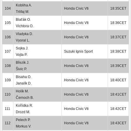
Kobliha A.
104
Honda Civic Vti
18:35CET
Trlifaj M.
Blaťák O.
105
Honda Civic Vti
18:36CET
Vichtora O.
Vladyka D.
106
Honda Civic Vti
18:37CET
Vyoral L.
Sojka J.
107
Suzuki Ignis Sport
18:38CET
Vojta P.
Březík J.
108
Honda Civic Vti
18:39CET
Šivic P.
Bisaha O.
109
Honda Civic Vti
18:40CET
Janalík D.
Holík M.
110
Honda Civic Vti
18:41CET
Černoch B.
Kořístka R.
111
Honda Civic Vti
18:42CET
Drozd M.
Pelech P.
112
Honda Civic Vti
18:43CET
Morkus V.