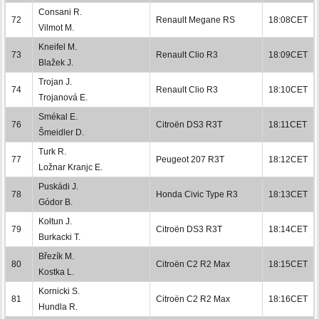
Consani R.
72
Renault Megane RS
18:08CET
Vilmot M.
Kneifel M.
73
Renault Clio R3
18:09CET
Blažek J.
Trojan J.
74
Renault Clio R3
18:10CET
Trojanová E.
Smékal E.
76
Citroën DS3 R3T
18:11CET
Šmeidler D.
Turk R.
77
Peugeot 207 R3T
18:12CET
Ložnar Kranjc E.
Puskádi J.
78
Honda Civic Type R3
18:13CET
Gódor B.
Kołtun J.
79
Citroën DS3 R3T
18:14CET
Burkacki T.
Březík M.
80
Citroën C2 R2 Max
18:15CET
Kostka L.
Kornicki S.
81
Citroën C2 R2 Max
18:16CET
Hundla R.