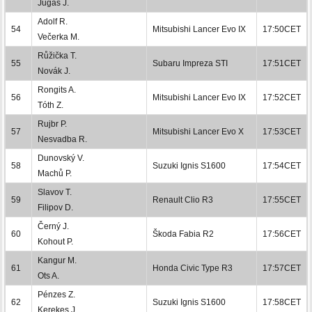
Jugas J.
Adolf R.
54
Mitsubishi Lancer Evo IX
17:50CET
Večerka M.
Růžička T.
55
Subaru Impreza STI
17:51CET
Novák J.
Rongits A.
56
Mitsubishi Lancer Evo IX
17:52CET
Tóth Z.
Rujbr P.
57
Mitsubishi Lancer Evo X
17:53CET
Nesvadba R.
Dunovský V.
58
Suzuki Ignis S1600
17:54CET
Machů P.
Slavov T.
59
Renault Clio R3
17:55CET
Filipov D.
Černý J.
60
Škoda Fabia R2
17:56CET
Kohout P.
Kangur M.
61
Honda Civic Type R3
17:57CET
Ots A.
Pénzes Z.
62
Suzuki Ignis S1600
17:58CET
Kerekes J.