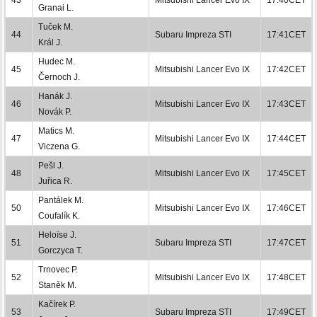
Granai L.
Tuček M.
44
Subaru Impreza STI
17:41CET
Král J.
Hudec M.
45
Mitsubishi Lancer Evo IX
17:42CET
Černoch J.
Hanák J.
46
Mitsubishi Lancer Evo IX
17:43CET
Novák P.
Matics M.
47
Mitsubishi Lancer Evo IX
17:44CET
Viczena G.
Pešl J.
48
Mitsubishi Lancer Evo IX
17:45CET
Juřica R.
Pantálek M.
50
Mitsubishi Lancer Evo IX
17:46CET
Coufalík K.
Heloïse J.
51
Subaru Impreza STI
17:47CET
Gorczyca T.
Trnovec P.
52
Mitsubishi Lancer Evo IX
17:48CET
Staněk M.
Kačírek P.
53
Subaru Impreza STI
17:49CET