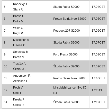
Kopecký J.
5
Škoda Fabia S2000
17:04CET
Starý P.
Basso G.
6
Proton Satria Neo S2000
17:05CET
Dotta M.
Wilks G.
7
Peugeot 207 S2000
17:06CET
Pugh P.
Mikkelsen A.
8
Škoda Fabia S2000
17:07CET
Fløene O.
Sołowow M.
9
Ford Fiesta S2000
17:08CET
Baran M.
Tlusťák A.
10
Škoda Fabia S2000
17:09CET
Škaloud J.
Andersson P.
11
Proton Satria Neo S2000
17:10CET
Axelsson E.
Pech V.
Mitsubishi Lancer Evo IX
12
17:11CET
Uhel P.
R4
Kresta R.
14
Škoda Fabia S2000
17:12CET
Gross P.