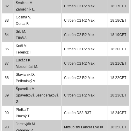
Svačina M.
82
Citroën C2 R2 Max
18:17CET
Zámečník L.
Cosma V.
83
Citroën C2 R2 Max
18:18CET
Dorca F.
Srb M.
84
Citroën C2 R2 Max
18:19CET
Eliáš A.
Koči M.
85
Citroën C2 R2 Max
18:20CET
Ferencz I.
Lukács K.
87
Citroën C2 R2 Max
18:21CET
Mesterházi M.
Stavjaník D.
88
Citroën C2 R2 Max
18:22CET
Petřvalský A.
Špavelko M.
89
Špavelková Szenderáková
Citroën C2 R2 Max
18:23CET
G.
Pletka T.
90
Citroën DS3 R3T
18:24CET
Plachý T.
Jarcovják M.
93
Mitsubishi Lancer Evo IX
18:25CET
Zábojník R.