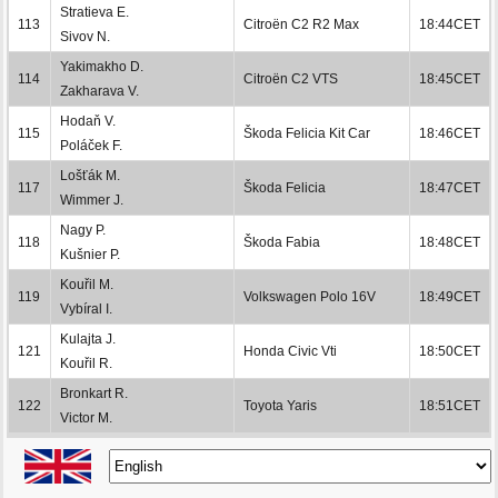
Stratieva E.
113
Citroën C2 R2 Max
18:44CET
Sivov N.
Yakimakho D.
114
Citroën C2 VTS
18:45CET
Zakharava V.
Hodaň V.
115
Škoda Felicia Kit Car
18:46CET
Poláček F.
Lošťák M.
117
Škoda Felicia
18:47CET
Wimmer J.
Nagy P.
118
Škoda Fabia
18:48CET
Kušnier P.
Kouřil M.
119
Volkswagen Polo 16V
18:49CET
Vybíral I.
Kulajta J.
121
Honda Civic Vti
18:50CET
Kouřil R.
Bronkart R.
122
Toyota Yaris
18:51CET
Victor M.