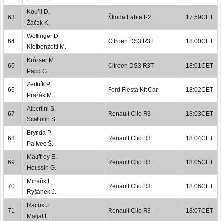
Kouřil D.
63
Škoda Fabia R2
17:59CET
Žáček K.
Wollinger D.
64
Citroën DS3 R3T
18:00CET
Kleibenzettl M.
Krózser M.
65
Citroën DS3 R3T
18:01CET
Papp G.
Zedník P.
66
Ford Fiesta Kit Car
18:02CET
Pražák M.
Albertini S.
67
Renault Clio R3
18:03CET
Scattolin S.
Brynda P.
68
Renault Clio R3
18:04CET
Palivec Š.
Mauffrey E.
69
Renault Clio R3
18:05CET
Houssin G.
Minařík L.
70
Renault Clio R3
18:06CET
Ryšánek J.
Raoux J.
71
Renault Clio R3
18:07CET
Magat L.