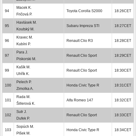
Macek K.
94
Toyota Corolla S2000
18:26CET
Fričová P.
Havlásek M.
95
Subaru Impreza STI
18:27CET
Koutský M.
Kravec M.
96
Renault Clio R3
18:28CET
Kubíni P.
Para J.
97
Renault Clio Sport
18:29CET
Piskorski M.
Kašík M.
99
Renault Clio Sport
18:30CET
Uhřík K.
Pelech P.
100
Honda Civic Type R
18:31CET
Zimolka A.
Rada M.
101
Alfa Romeo 147
18:32CET
Šillerová K.
Sutr J.
102
Renault Clio Sport
18:33CET
Dufek P.
Sopúch M.
103
Honda Civic Type R
18:34CET
Plšek M.