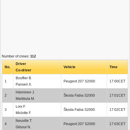
Number of crews:
112
Driver
No.
Vehicle
Time
Co-driver
Bouffier B.
1
Peugeot 207 S2000
17:00CET
Panseri X.
Hänninen J.
2
Škoda Fabia S2000
17:01CET
Markkula M.
Loix F.
3
Škoda Fabia S2000
17:02CET
Miclotte F.
Neuville T.
4
Peugeot 207 S2000
17:03CET
Gilsoul N.