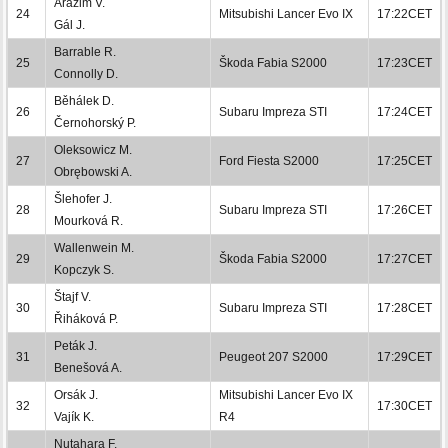
Arazim V.
24
Mitsubishi Lancer Evo IX
17:22CET
Gál J.
Barrable R.
25
Škoda Fabia S2000
17:23CET
Connolly D.
Běhálek D.
26
Subaru Impreza STI
17:24CET
Černohorský P.
Oleksowicz M.
27
Ford Fiesta S2000
17:25CET
Obrębowski A.
Šlehofer J.
28
Subaru Impreza STI
17:26CET
Mourková R.
Wallenwein M.
29
Škoda Fabia S2000
17:27CET
Kopczyk S.
Štajf V.
30
Subaru Impreza STI
17:28CET
Řiháková P.
Peták J.
31
Peugeot 207 S2000
17:29CET
Benešová A.
Orsák J.
Mitsubishi Lancer Evo IX
32
17:30CET
Vajík K.
R4
Nutahara F.