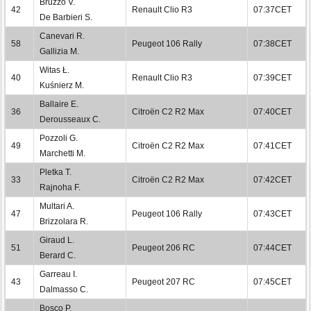
Bruzzo V.
42
Renault Clio R3
07:37CET
De Barbieri S.
Canevari R.
58
Peugeot 106 Rally
07:38CET
Gallizia M.
Witas Ł.
40
Renault Clio R3
07:39CET
Kuśnierz M.
Ballaire E.
36
Citroën C2 R2 Max
07:40CET
Derousseaux C.
Pozzoli G.
49
Citroën C2 R2 Max
07:41CET
Marchetti M.
Pletka T.
33
Citroën C2 R2 Max
07:42CET
Rajnoha F.
Multari A.
47
Peugeot 106 Rally
07:43CET
Brizzolara R.
Giraud L.
51
Peugeot 206 RC
07:44CET
Berard C.
Garreau I.
43
Peugeot 207 RC
07:45CET
Dalmasso C.
Bosco P.