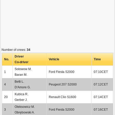
Number of crews:
34
Driver
No.
Vehicle
Time
Co-driver
Sołowow M.
1
Ford Fiesta S2000
07:10CET
Baran M.
Betti L.
4
Peugeot 207 S2000
07:12CET
D'Amore G.
Kubica R.
20
Renault Clio S1600
07:14CET
Gerber J.
Oleksowicz M.
3
Ford Fiesta S2000
07:16CET
Obrębowski A.