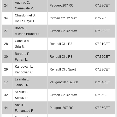
Audirac C.
24
Peugeot 207 RC
07:28CET
Carnevale M.
Chardonnet S.
34
Citroën C2 R2 Max
07:29CET
De La Haye T.
Bosch F.
27
Citroën C2 R2 Max
07:30CET
Michon Brunetti L.
Canella M.
28
Renault Clio R3
07:31CET
Gria S.
Barbero P.
30
Renault Clio R3
07:32CET
Ferrari L.
Kandoyan L.
29
Renault Clio Sport
07:33CET
Kandoyan C.
Leandri J.
17
Peugeot 207 S2000
07:34CET
Jamoul R.
Schulz B.
32
Citroën C2 R2 Max
07:35CET
Schulz P.
Abelli J.
44
Peugeot 207 RC
07:36CET
Fontanaud R.