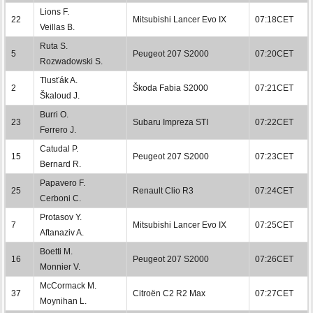
Lions F.
22
Mitsubishi Lancer Evo IX
07:18CET
Veillas B.
Ruta S.
5
Peugeot 207 S2000
07:20CET
Rozwadowski S.
Tlusťák A.
2
Škoda Fabia S2000
07:21CET
Škaloud J.
Burri O.
23
Subaru Impreza STI
07:22CET
Ferrero J.
Catudal P.
15
Peugeot 207 S2000
07:23CET
Bernard R.
Papavero F.
25
Renault Clio R3
07:24CET
Cerboni C.
Protasov Y.
7
Mitsubishi Lancer Evo IX
07:25CET
Aftanaziv A.
Boetti M.
16
Peugeot 207 S2000
07:26CET
Monnier V.
McCormack M.
37
Citroën C2 R2 Max
07:27CET
Moynihan L.