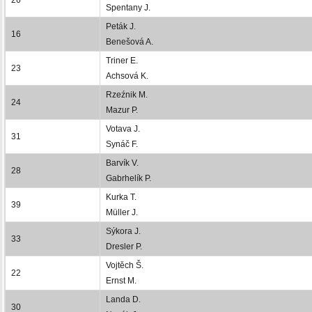
Spentany J.
Peták J.
16
Benešová A.
Triner E.
23
Achsová K.
Rzeźnik M.
24
Mazur P.
Votava J.
31
Synáč F.
Barvík V.
28
Gabrhelík P.
Kurka T.
39
Müller J.
Sýkora J.
33
Dresler P.
Vojtěch Š.
22
Ernst M.
Landa D.
30