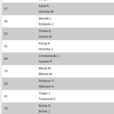
Adolf R.
37
Večerka M.
Minařík L.
46
Ryšánek J.
Tomek D.
52
Zeman M.
Kirnig R.
51
Hovorka J.
Chmielewski J.
66
Hundla R.
Březík M.
70
Běhula M.
Protasov Y.
20
Aftanaziv A.
Trojan J.
41
Trojanová E.
Boček O.
78
Boček J.