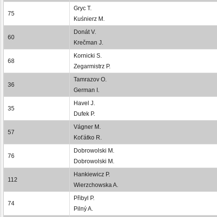
Gryc T.
75
Kuśnierz M.
Donát V.
60
Krečman J.
Kornicki S.
68
Zegarmistrz P.
Tamrazov O.
36
German I.
Havel J.
35
Dufek P.
Vágner M.
57
Koťátko R.
Dobrowolski M.
76
Dobrowolski M.
Hankiewicz P.
112
Wierzchowska A.
Přibyl P.
74
Pilný A.