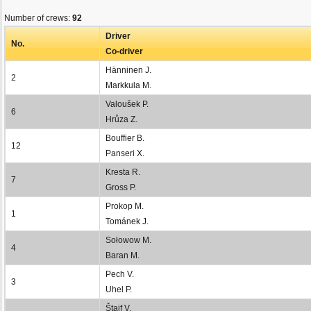
Number of crews:
92
Driver
No.
Co-driver
Hänninen J.
2
Markkula M.
Valoušek P.
6
Hrůza Z.
Bouffier B.
12
Panseri X.
Kresta R.
7
Gross P.
Prokop M.
1
Tománek J.
Sołowow M.
4
Baran M.
Pech V.
3
Uhel P.
Štajf V.