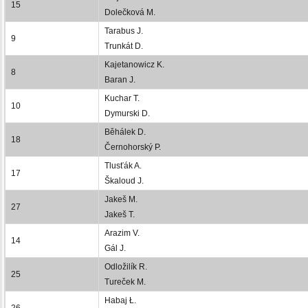
15
Dolečková M.
Tarabus J.
9
Trunkát D.
Kajetanowicz K.
8
Baran J.
Kuchar T.
10
Dymurski D.
Běhálek D.
18
Černohorský P.
Tlusťák A.
17
Škaloud J.
Jakeš M.
27
Jakeš T.
Arazim V.
14
Gál J.
Odložilík R.
25
Tureček M.
Habaj Ł.
26