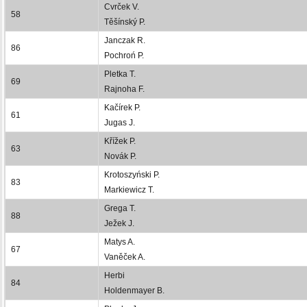
Cvrček V.
58
Těšínský P.
Janczak R.
86
Pochroń P.
Pletka T.
69
Rajnoha F.
Kačírek P.
61
Jugas J.
Křížek P.
63
Novák P.
Krotoszyński P.
83
Markiewicz T.
Grega T.
88
Ježek J.
Matys A.
67
Vaněček A.
Herbi
84
Holdenmayer B.