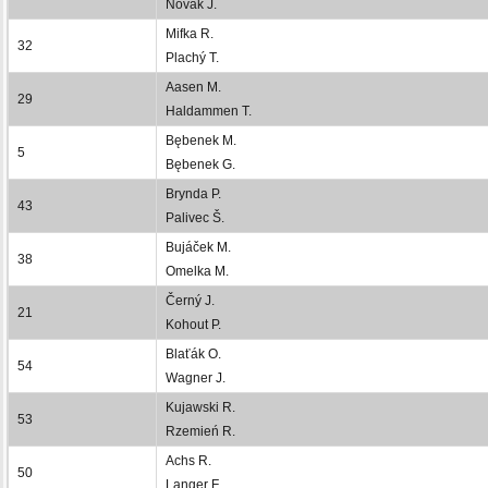
Novák J.
Mifka R.
32
Plachý T.
Aasen M.
29
Haldammen T.
Bębenek M.
5
Bębenek G.
Brynda P.
43
Palivec Š.
Bujáček M.
38
Omelka M.
Černý J.
21
Kohout P.
Blaťák O.
54
Wagner J.
Kujawski R.
53
Rzemień R.
Achs R.
50
Langer F.