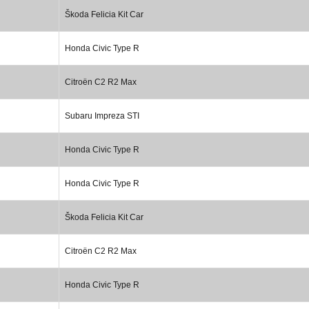
Škoda Felicia Kit Car
Honda Civic Type R
Citroën C2 R2 Max
Subaru Impreza STI
Honda Civic Type R
Honda Civic Type R
Škoda Felicia Kit Car
Citroën C2 R2 Max
Honda Civic Type R