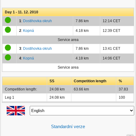
Day 1 - 11. 12. 2010
1
:
Dostihovka okruh
7.86 km
12:14 CET
2
:
Kopná
4.18 km
12:39 CET
Service area
3
:
Dostihovka okruh
7.86 km
13:41 CET
4
:
Kopná
4.18 km
14:06 CET
Service area
SS
Competition length
%
Competition length:
24.08 km
63.66 km
37.83
Leg 1
24.08 km
100
Standardní verze