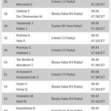
30
Citroën C3 Rally2
Mercoiret G.
07:26CET
Zaldivar F.
08:28
26
Škoda Fabia RS Rally2
Der Ohannesian M.
07:28CET
Yamamoto Y.
08:30
39
Toyota GR Yaris Rally2
Fulton J.
07:30CET
Ruiloba D.
08:32
32
Citroën C3 Rally2
Vela Á.
07:32CET
Rumeau S.
08:34
40
Citroën C3 Rally2
Amblard J.
07:34CET
Ten Brinke B.
08:36
53
Škoda Fabia RS Rally2
Woodburn T.
07:36CET
Al-Kuwari A.
08:38
51
Citroën C3 Rally2
Gospodarczyk S.
07:38CET
Soylu U.
08:40
54
Škoda Fabia RS Rally2
Güray Ş.
07:40CET
Granados M.
08:42
52
Škoda Fabia RS Rally2
Martí M.
07:42CET
Karanikolas E.
08:44
50
Ford Fiesta Rally2 MkII