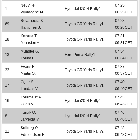
Neuville T.
07:25
1
Hyundai i20 N Rally1
Wydaeghe M.
06:25CET
Rovanperä K.
07:28
69
Toyota GR Yaris Rally1
Halttunen J.
06:28CET
Katsuta T.
07:31
18
Toyota GR Yaris Rally1
Johnston A.
06:31CET
Munster G.
07:34
13
Ford Puma Rally1
Louka L.
06:34CET
Evans E.
07:37
33
Toyota GR Yaris Rally1
Martin S.
06:37CET
Ogier S.
07:40
17
Toyota GR Yaris Rally1
Landais V.
06:40CET
Fourmaux A.
07:43
16
Hyundai i20 N Rally1
Coria A.
06:43CET
Tänak O.
07:46
8
Hyundai i20 N Rally1
Järveoja M.
06:46CET
Solberg O.
07:48
21
Toyota GR Yaris Rally2
Edmondson E.
06:48CET