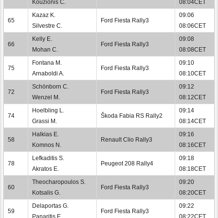
Kouzionis C.
08:04CET
Kazaz K.
09:06
65
Ford Fiesta Rally3
Silvestre C.
08:06CET
Kelly E.
09:08
66
Ford Fiesta Rally3
Mohan C.
08:08CET
Fontana M.
09:10
75
Ford Fiesta Rally3
Arnaboldi A.
08:10CET
Schönborn C.
09:12
72
Ford Fiesta Rally3
Wenzel M.
08:12CET
Hoelbling L.
09:14
74
Škoda Fabia RS Rally2
Grassi M.
08:14CET
Halkias E.
09:16
58
Renault Clio Rally3
Komnos N.
08:16CET
Lefkaditis S.
09:18
78
Peugeot 208 Rally4
Akratos E.
08:18CET
Theocharopoulos S.
09:20
60
Ford Fiesta Rally3
Kotsalis G.
08:20CET
Delaportas G.
09:22
59
Ford Fiesta Rally3
Panaritis E.
08:22CET