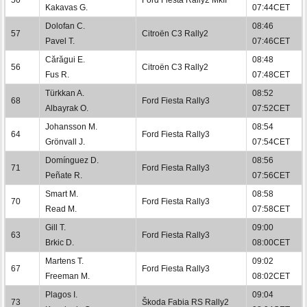
Kakavas G.
07:44CET
Dolofan C.
08:46
57
Citroën C3 Rally2
Pavel T.
07:46CET
Cărăgui E.
08:48
56
Citroën C3 Rally2
Fus R.
07:48CET
Türkkan A.
08:52
68
Ford Fiesta Rally3
Albayrak O.
07:52CET
Johansson M.
08:54
64
Ford Fiesta Rally3
Grönvall J.
07:54CET
Domínguez D.
08:56
71
Ford Fiesta Rally3
Peñate R.
07:56CET
Smart M.
08:58
70
Ford Fiesta Rally3
Read M.
07:58CET
Gill T.
09:00
63
Ford Fiesta Rally3
Brkic D.
08:00CET
Martens T.
09:02
67
Ford Fiesta Rally3
Freeman M.
08:02CET
Plagos I.
09:04
73
Škoda Fabia RS Rally2