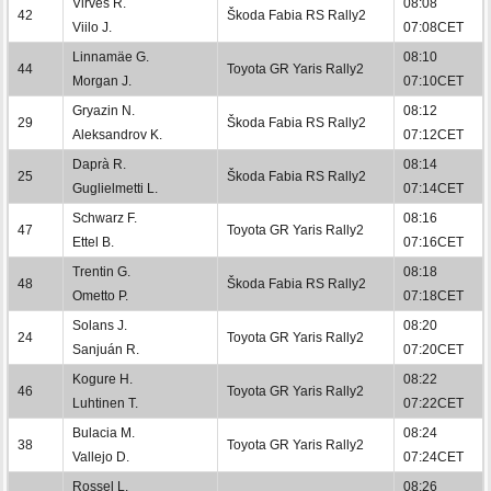
Virves R.
08:08
42
Škoda Fabia RS Rally2
Viilo J.
07:08CET
Linnamäe G.
08:10
44
Toyota GR Yaris Rally2
Morgan J.
07:10CET
Gryazin N.
08:12
29
Škoda Fabia RS Rally2
Aleksandrov K.
07:12CET
Daprà R.
08:14
25
Škoda Fabia RS Rally2
Guglielmetti L.
07:14CET
Schwarz F.
08:16
47
Toyota GR Yaris Rally2
Ettel B.
07:16CET
Trentin G.
08:18
48
Škoda Fabia RS Rally2
Ometto P.
07:18CET
Solans J.
08:20
24
Toyota GR Yaris Rally2
Sanjuán R.
07:20CET
Kogure H.
08:22
46
Toyota GR Yaris Rally2
Luhtinen T.
07:22CET
Bulacia M.
08:24
38
Toyota GR Yaris Rally2
Vallejo D.
07:24CET
Rossel L.
08:26