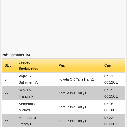
Počet posádek:
64
Jezdec
St. č.
Vůz
Čas
Spolujezdec
Pajari S.
07:12
5
Toyota GR Yaris Rally1
Salminen M.
06:12CET
Sesks M.
07:15
22
Ford Puma Rally1
Francis R.
06:15CET
Serderidis J.
07:18
9
Ford Puma Rally1
Miclotte F.
06:18CET
McErlean J.
07:22
55
Ford Puma Rally1
Treacy E.
06:22CET