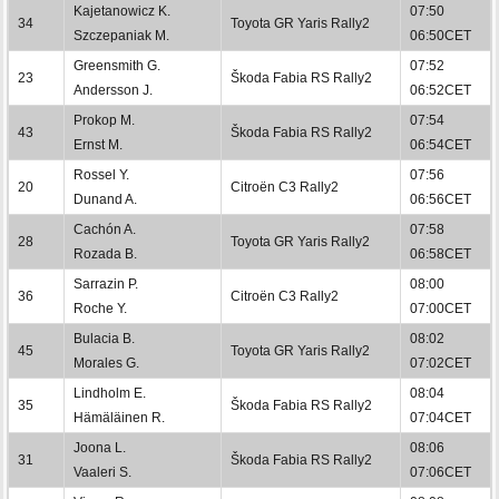
Kajetanowicz K.
07:50
34
Toyota GR Yaris Rally2
Szczepaniak M.
06:50CET
Greensmith G.
07:52
23
Škoda Fabia RS Rally2
Andersson J.
06:52CET
Prokop M.
07:54
43
Škoda Fabia RS Rally2
Ernst M.
06:54CET
Rossel Y.
07:56
20
Citroën C3 Rally2
Dunand A.
06:56CET
Cachón A.
07:58
28
Toyota GR Yaris Rally2
Rozada B.
06:58CET
Sarrazin P.
08:00
36
Citroën C3 Rally2
Roche Y.
07:00CET
Bulacia B.
08:02
45
Toyota GR Yaris Rally2
Morales G.
07:02CET
Lindholm E.
08:04
35
Škoda Fabia RS Rally2
Hämäläinen R.
07:04CET
Joona L.
08:06
31
Škoda Fabia RS Rally2
Vaaleri S.
07:06CET