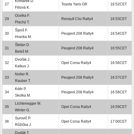
Komárek D.
27
Toyota Yaris GR
16:52CET
Fillová K.
Ocelka F.
29
Renault Clio Rally4
16:53CET
Plachý T.
Šipoš F.
30
Peugeot 208 Rally4
16:54CET
Hranka M.
Štefan D.
31
Peugeot 208 Rally4
16:55CET
Beleš M.
Dvořák J.
32
Opel Corsa Rally4
16:56CET
Kalkus J.
Noller R.
33
Peugeot 208 Rally4
16:57CET
Rauber T.
Kdér P.
34
Peugeot 208 Rally4
16:58CET
Skolka M.
Lichtenegger M.
35
Opel Corsa Rally4
16:59CET
Winter G.
Surovič P.
36
Opel Corsa Rally4
17:00CET
Růžička J.
Dudák T.