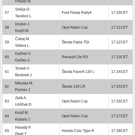
Pražák M.
Směja D.
57
Ford Fiesta Rally4
17:20CET
Tarabus L.
Gruber J.
58
Opel Adam Cup
17:21CET
Krejčí M.
Čabaj M.
59
Škoda Fabia TDI
17:22CET
Votava L.
Daňhel V.
60
Renault Clio R3
17:23CET
Osička V.
Tomek V.
61
Škoda Favorit 135 L
17:24CET
Beránek J.
Mikyska M.
62
Škoda 130 LR
17:25CET
Fischer J.
Zelík A.
63
Opel Adam Cup
17:26CET
Uhříček D.
Kolář M.
64
Opel Adam Cup
17:27CET
Kubala J.
Hlavatý P.
65
Honda Civic Type R
17:28CET
Pfajfr T.