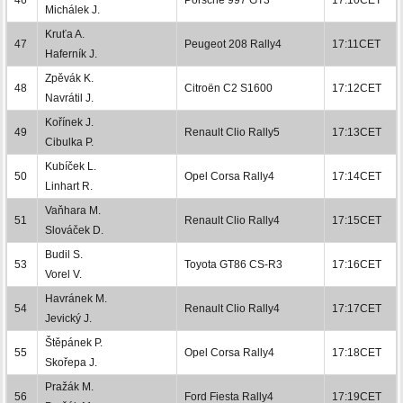
Michálek J.
Kruťa A.
47
Peugeot 208 Rally4
17:11CET
Haferník J.
Zpěvák K.
48
Citroën C2 S1600
17:12CET
Navrátil J.
Kořínek J.
49
Renault Clio Rally5
17:13CET
Cibulka P.
Kubíček L.
50
Opel Corsa Rally4
17:14CET
Linhart R.
Vaňhara M.
51
Renault Clio Rally4
17:15CET
Slováček D.
Budil S.
53
Toyota GT86 CS-R3
17:16CET
Vorel V.
Havránek M.
54
Renault Clio Rally4
17:17CET
Jevický J.
Štěpánek P.
55
Opel Corsa Rally4
17:18CET
Skořepa J.
Pražák M.
56
Ford Fiesta Rally4
17:19CET