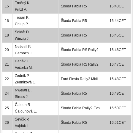
Trněný K.
15
Škoda Fabia R5
16:43CET
Pritzl V.
Trojan K.
16
Škoda Fabia R5
16:44CET
Chlup P.
Soldát D.
18
Škoda Fabia R5
16:45CET
Winzig J.
Nešetřil P.
20
Škoda Fabia RS Rally2
16:46CET
Černoch J.
Hanák J.
21
Škoda Fabia RS Rally2
16:47CET
Večerka M.
Zedník P.
22
Ford Fiesta Rally2 MkII
16:48CET
Zedníková O.
Nwelati D.
24
Škoda Fabia R5
16:49CET
Stross J.
Čaloun R.
25
Škoda Fabia Rally2 Evo
16:50CET
Čalounová E.
Ševčík P.
26
Škoda Fabia R5
16:51CET
Vajdák L.