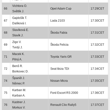
Vichtora O.
66
Opel Adam Cup
17:29CET
Světlík J.
Gajdošík T.
67
Lada 2103
17:30CET
Dalíková I.
Slavíková E.
68
Škoda Fabia
17:31CET
Slavík J.
Zigo V.
69
Škoda Felicia
17:32CET
Tvrdý J.
Macek K.
71
Toyota Yaris GR
17:33CET
Pilný A.
Benš R.
72
Seat Ibiza TDI
17:34CET
Borkovec D.
Španěl J.
74
Nissan Micra
17:35CET
Němec P.
Karban M.
75
Ford Escort RS 2000
17:36CET
Karban A.
Kastner J.
76
Renault Clio Rally5
17:37CET
Morkus V.