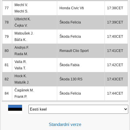
Mechl V.
77
Honda Civic Vti
17:38CET
Mechl S.
Ulbricht K.
78
Škoda Felicia
17:39CET
Čejka V.
Matoušek J.
79
Škoda Felicia
17:40CET
Báťa K.
Andrys F.
80
Renault Clio Sport
17:41CET
Rada M.
Valla R.
81
Škoda Fabia
17:42CET
Valla T.
Hock K.
82
Škoda 130 RS
17:43CET
Matulík J.
Čagánek M.
84
Škoda Felicia
17:44CET
Frank P.
Standardní verze