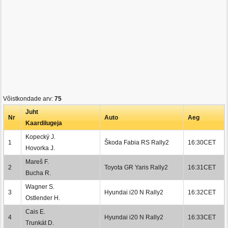
Võistkondade arv:
75
Juht
Nr
Auto
Aeg
Kaardilugeja
Kopecký J.
1
Škoda Fabia RS Rally2
16:30CET
Hovorka J.
Mareš F.
2
Toyota GR Yaris Rally2
16:31CET
Bucha R.
Wagner S.
3
Hyundai i20 N Rally2
16:32CET
Ostlender H.
Cais E.
4
Hyundai i20 N Rally2
16:33CET
Trunkát D.