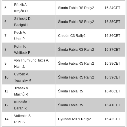
Březík A.
5
Škoda Fabia RS Rally2
16:34CET
Krajča O.
Stříteský D.
6
Škoda Fabia RS Rally2
16:35CET
Bacigál I.
Pech V.
7
Citroën C3 Rally2
16:36CET
Uhel P.
Kohn F.
8
Škoda Fabia RS Rally2
16:37CET
Whittock R.
von Thurn und Taxis A.
9
Škoda Fabia RS Rally2
16:38CET
Hain J.
Cvrček V.
10
Škoda Fabia RS Rally2
16:39CET
Těšínský P.
Jirásek A.
11
Škoda Fabia R5
16:40CET
Machů P.
Kundlák J.
12
Škoda Fabia R5
16:41CET
Baran P.
Vallentin S.
14
Hyundai i20 N Rally2
16:42CET
Rudi S.