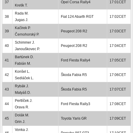
37
Opel Corsa Rally4
17:01CET
Kretík T.
Rada M.
38
Fiat 124 Abarth RGT
17:02CET
Jugas J.
Kačírek P.
39
Peugeot 208 R2
17:03CET
Černohorský P.
Schimmer J.
40
Peugeot 208 R2
17:04CET
Janouškovec P.
Bartúnek D.
41
Ford Fiesta Rally4
17:05CET
Fabián M.
Konšel L.
42
Škoda Fabia R5
17:06CET
Sedláček L.
Rybák J.
43
Škoda Fabia R5
17:07CET
Matyáš D.
Pertlíček J.
44
Ford Fiesta Rally3
17:08CET
Orava R.
Dolák M.
45
Toyota Yaris GR
17:09CET
Grin J.
Vonka J.
46
Porsche 997 GT3
17:10CET