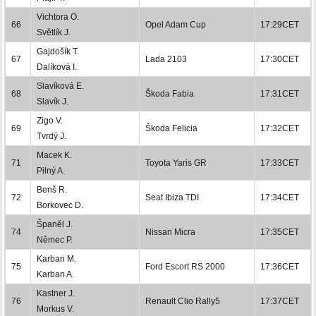
Vichtora O.
66
Opel Adam Cup
17:29CET
Světlík J.
Gajdošík T.
67
Lada 2103
17:30CET
Dalíková I.
Slavíková E.
68
Škoda Fabia
17:31CET
Slavík J.
Zigo V.
69
Škoda Felicia
17:32CET
Tvrdý J.
Macek K.
71
Toyota Yaris GR
17:33CET
Pilný A.
Benš R.
72
Seat Ibiza TDI
17:34CET
Borkovec D.
Španěl J.
74
Nissan Micra
17:35CET
Němec P.
Karban M.
75
Ford Escort RS 2000
17:36CET
Karban A.
Kastner J.
76
Renault Clio Rally5
17:37CET
Morkus V.