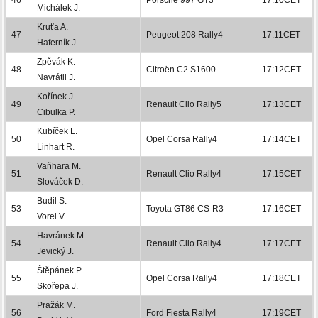
Michálek J.
Kruťa A.
47
Peugeot 208 Rally4
17:11CET
Haferník J.
Zpěvák K.
48
Citroën C2 S1600
17:12CET
Navrátil J.
Kořínek J.
49
Renault Clio Rally5
17:13CET
Cibulka P.
Kubíček L.
50
Opel Corsa Rally4
17:14CET
Linhart R.
Vaňhara M.
51
Renault Clio Rally4
17:15CET
Slováček D.
Budil S.
53
Toyota GT86 CS-R3
17:16CET
Vorel V.
Havránek M.
54
Renault Clio Rally4
17:17CET
Jevický J.
Štěpánek P.
55
Opel Corsa Rally4
17:18CET
Skořepa J.
Pražák M.
56
Ford Fiesta Rally4
17:19CET