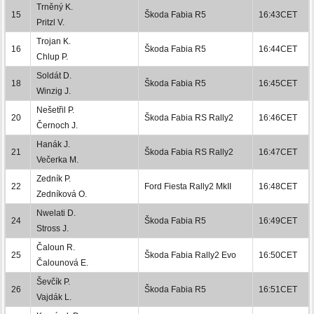
Trněný K.
15
Škoda Fabia R5
16:43CET
Pritzl V.
Trojan K.
16
Škoda Fabia R5
16:44CET
Chlup P.
Soldát D.
18
Škoda Fabia R5
16:45CET
Winzig J.
Nešetřil P.
20
Škoda Fabia RS Rally2
16:46CET
Černoch J.
Hanák J.
21
Škoda Fabia RS Rally2
16:47CET
Večerka M.
Zedník P.
22
Ford Fiesta Rally2 MkII
16:48CET
Zedníková O.
Nwelati D.
24
Škoda Fabia R5
16:49CET
Stross J.
Čaloun R.
25
Škoda Fabia Rally2 Evo
16:50CET
Čalounová E.
Ševčík P.
26
Škoda Fabia R5
16:51CET
Vajdák L.