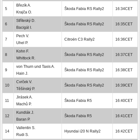
Březík A.
5
Škoda Fabia RS Rally2
16:34CET
Krajča O.
Stříteský D.
6
Škoda Fabia RS Rally2
16:35CET
Bacigál I.
Pech V.
7
Citroën C3 Rally2
16:36CET
Uhel P.
Kohn F.
8
Škoda Fabia RS Rally2
16:37CET
Whittock R.
von Thurn und Taxis A.
9
Škoda Fabia RS Rally2
16:38CET
Hain J.
Cvrček V.
10
Škoda Fabia RS Rally2
16:39CET
Těšínský P.
Jirásek A.
11
Škoda Fabia R5
16:40CET
Machů P.
Kundlák J.
12
Škoda Fabia R5
16:41CET
Baran P.
Vallentin S.
14
Hyundai i20 N Rally2
16:42CET
Rudi S.