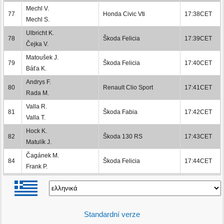
Mechl V.
77
Honda Civic Vti
17:38CET
Mechl S.
Ulbricht K.
78
Škoda Felicia
17:39CET
Čejka V.
Matoušek J.
79
Škoda Felicia
17:40CET
Báťa K.
Andrys F.
80
Renault Clio Sport
17:41CET
Rada M.
Valla R.
81
Škoda Fabia
17:42CET
Valla T.
Hock K.
82
Škoda 130 RS
17:43CET
Matulík J.
Čagánek M.
84
Škoda Felicia
17:44CET
Frank P.
Standardní verze