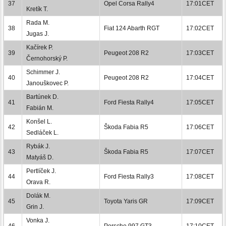
37
Opel Corsa Rally4
17:01CET
Kretík T.
Rada M.
38
Fiat 124 Abarth RGT
17:02CET
Jugas J.
Kačírek P.
39
Peugeot 208 R2
17:03CET
Černohorský P.
Schimmer J.
40
Peugeot 208 R2
17:04CET
Janouškovec P.
Bartúnek D.
41
Ford Fiesta Rally4
17:05CET
Fabián M.
Konšel L.
42
Škoda Fabia R5
17:06CET
Sedláček L.
Rybák J.
43
Škoda Fabia R5
17:07CET
Matyáš D.
Pertlíček J.
44
Ford Fiesta Rally3
17:08CET
Orava R.
Dolák M.
45
Toyota Yaris GR
17:09CET
Grin J.
Vonka J.
46
Porsche 997 GT3
17:10CET