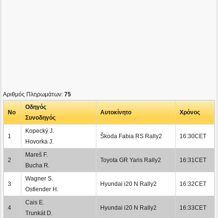
Αριθμός Πληρωμάτων:
75
Οδηγός
No
Αυτοκίνητο
Χρόνος
Συνοδηγός
Kopecký J.
1
Škoda Fabia RS Rally2
16:30CET
Hovorka J.
Mareš F.
2
Toyota GR Yaris Rally2
16:31CET
Bucha R.
Wagner S.
3
Hyundai i20 N Rally2
16:32CET
Ostlender H.
Cais E.
4
Hyundai i20 N Rally2
16:33CET
Trunkát D.