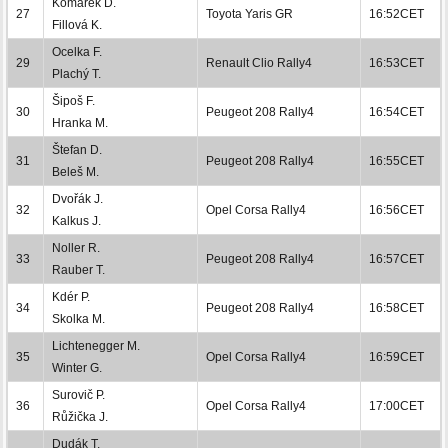
Komárek D.
27
Toyota Yaris GR
16:52CET
Fillová K.
Ocelka F.
29
Renault Clio Rally4
16:53CET
Plachý T.
Šipoš F.
30
Peugeot 208 Rally4
16:54CET
Hranka M.
Štefan D.
31
Peugeot 208 Rally4
16:55CET
Beleš M.
Dvořák J.
32
Opel Corsa Rally4
16:56CET
Kalkus J.
Noller R.
33
Peugeot 208 Rally4
16:57CET
Rauber T.
Kdér P.
34
Peugeot 208 Rally4
16:58CET
Skolka M.
Lichtenegger M.
35
Opel Corsa Rally4
16:59CET
Winter G.
Surovič P.
36
Opel Corsa Rally4
17:00CET
Růžička J.
Dudák T.