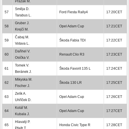
Pražák M.
Směja D.
57
Ford Fiesta Rally4
17:20CET
Tarabus L.
Gruber J.
58
Opel Adam Cup
17:21CET
Krejčí M.
Čabaj M.
59
Škoda Fabia TDI
17:22CET
Votava L.
Daňhel V.
60
Renault Clio R3
17:23CET
Osička V.
Tomek V.
61
Škoda Favorit 135 L
17:24CET
Beránek J.
Mikyska M.
62
Škoda 130 LR
17:25CET
Fischer J.
Zelík A.
63
Opel Adam Cup
17:26CET
Uhříček D.
Kolář M.
64
Opel Adam Cup
17:27CET
Kubala J.
Hlavatý P.
65
Honda Civic Type R
17:28CET
Pfajfr T.