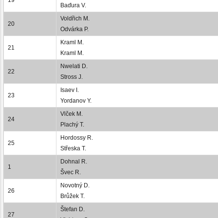
Baďura V.
Voldřich M.
20
Odvárka P.
Kraml M.
21
Kraml M.
Nwelati D.
22
Stross J.
Isaev I.
23
Yordanov Y.
Vlček M.
24
Plachý T.
Hordossy R.
25
Střeska T.
Dohnal R.
1
Švec R.
Novotný D.
26
Brůžek T.
Štefan D.
27