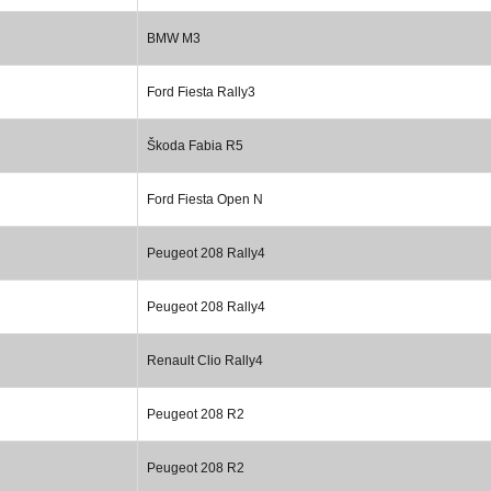
BMW M3
Ford Fiesta Rally3
Škoda Fabia R5
Ford Fiesta Open N
Peugeot 208 Rally4
Peugeot 208 Rally4
Renault Clio Rally4
Peugeot 208 R2
Peugeot 208 R2