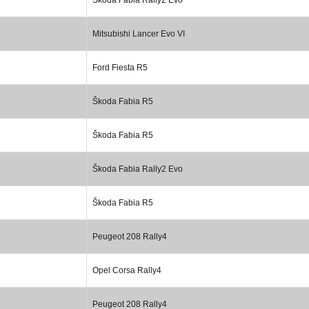
Mitsubishi Lancer Evo VI
Ford Fiesta R5
Škoda Fabia R5
Škoda Fabia R5
Škoda Fabia Rally2 Evo
Škoda Fabia R5
Peugeot 208 Rally4
Opel Corsa Rally4
Peugeot 208 Rally4