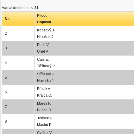
Aantal deelnemers:
81
Piloot
Nr.
Copiloot
Kopecký J.
2
Hloušek J.
Pech V.
3
Uhel P.
Cais E.
4
Těšínský P.
Stříteský D.
5
Hovorka J.
Březík A.
6
Krajča O.
Mareš F.
7
Bucha R.
Jirásek A.
8
Machů P.
Cvrček V.