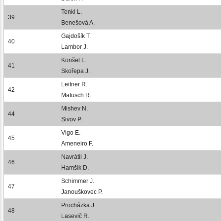
Tenkl L.
39
Benešová A.
Gajdošík T.
40
Lambor J.
Konšel L.
41
Skořepa J.
Leitner R.
42
Matusch R.
Mishev N.
44
Sivov P.
Vigo E.
45
Ameneiro F.
Navrátil J.
46
Hamšík D.
Schimmer J.
47
Janouškovec P.
Procházka J.
48
Lasevič R.