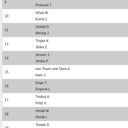
9
Prokorát T.
Vlček M.
10
Kunst J.
Soldát D.
11
Winzig J.
Trojan K.
12
Jůrka Z.
Jirovec J.
14
Jindra P.
von Thurn und Taxis A.
15
Hain J.
Enge T.
16
Engová L.
Trněný K.
17
Pritzl V.
Horák M.
18
Horák I.
Tomek D.
19