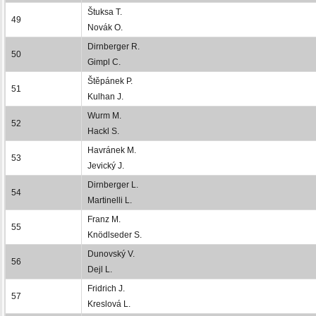
Štuksa T.
49
Novák O.
Dirnberger R.
50
Gimpl C.
Štěpánek P.
51
Kulhan J.
Wurm M.
52
Hackl S.
Havránek M.
53
Jevický J.
Dirnberger L.
54
Martinelli L.
Franz M.
55
Knödlseder S.
Dunovský V.
56
Dejl L.
Fridrich J.
57
Kreslová L.