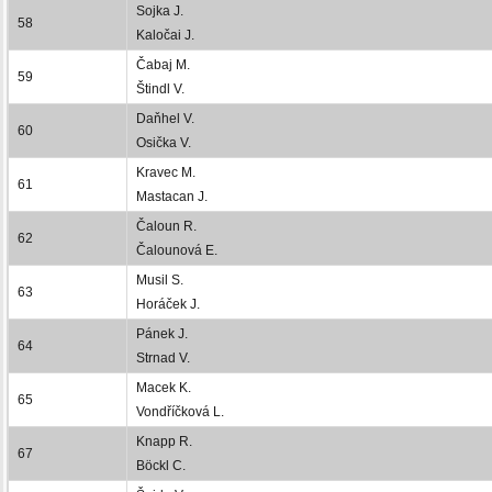
Sojka J.
58
Kaločai J.
Čabaj M.
59
Štindl V.
Daňhel V.
60
Osička V.
Kravec M.
61
Mastacan J.
Čaloun R.
62
Čalounová E.
Musil S.
63
Horáček J.
Pánek J.
64
Strnad V.
Macek K.
65
Vondříčková L.
Knapp R.
67
Böckl C.