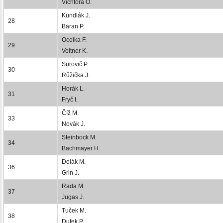
Vichtora O.
Kundlák J.
28
Baran P.
Ocelka F.
29
Voltner K.
Surovič P.
30
Růžička J.
Horák L.
31
Fryč I.
Číž M.
33
Novák J.
Steinbock M.
34
Bachmayer H.
Dolák M.
36
Grin J.
Rada M.
37
Jugas J.
Tuček M.
38
Dufek P.