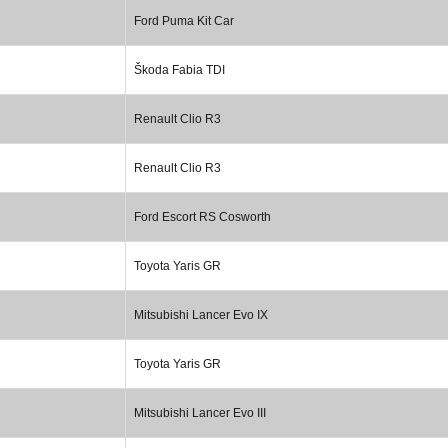
Ford Puma Kit Car
Škoda Fabia TDI
Renault Clio R3
Renault Clio R3
Ford Escort RS Cosworth
Toyota Yaris GR
Mitsubishi Lancer Evo IX
Toyota Yaris GR
Mitsubishi Lancer Evo III