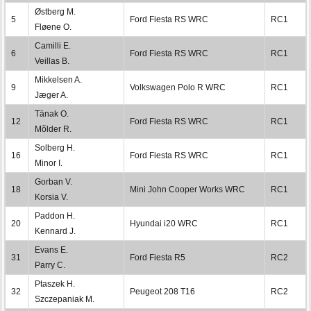
Østberg M.
5
Ford Fiesta RS WRC
RC1
Fløene O.
Camilli E.
6
Ford Fiesta RS WRC
RC1
Veillas B.
Mikkelsen A.
9
Volkswagen Polo R WRC
RC1
Jæger A.
Tänak O.
12
Ford Fiesta RS WRC
RC1
Mõlder R.
Solberg H.
16
Ford Fiesta RS WRC
RC1
Minor I.
Gorban V.
18
Mini John Cooper Works WRC
RC1
Korsia V.
Paddon H.
20
Hyundai i20 WRC
RC1
Kennard J.
Evans E.
31
Ford Fiesta R5
RC2
Parry C.
Ptaszek H.
32
Peugeot 208 T16
RC2
Szczepaniak M.