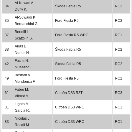
Al-Kuwari A.
34
Škoda Fabia R5
RC2
Duffy K.
Al-Suwaidi K.
35
Ford Fiesta R5
RC2
Bernacchini G.
Bertelli L.
37
Ford Fiesta RS WRC
RC1
Scattolin S.
Arias D.
38
Škoda Fabia R5
RC2
Nunes H.
Fuchs N.
42
Škoda Fabia R5
RC2
Mussano F.
Bestard A.
49
Ford Fiesta R5
RC2
Mendonca F.
Fabre M.
61
Citroën DS3 R3T
RC3
Vilmot M.
Ligato M.
81
Citroën DS3 WRC
RC1
García R.
Nicolas J.
83
Citroën DS3 WRC
RC1
Recalt M.