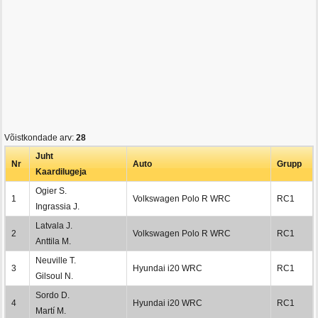
Võistkondade arv:
28
Juht
Nr
Auto
Grupp
Kaardilugeja
Ogier S.
1
Volkswagen Polo R WRC
RC1
Ingrassia J.
Latvala J.
2
Volkswagen Polo R WRC
RC1
Anttila M.
Neuville T.
3
Hyundai i20 WRC
RC1
Gilsoul N.
Sordo D.
4
Hyundai i20 WRC
RC1
Martí M.