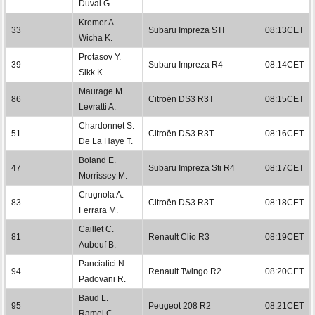
Duval G.
Kremer A.
33
Subaru Impreza STI
08:13CET
Wicha K.
Protasov Y.
39
Subaru Impreza R4
08:14CET
Sikk K.
Maurage M.
86
Citroën DS3 R3T
08:15CET
Levratti A.
Chardonnet S.
51
Citroën DS3 R3T
08:16CET
De La Haye T.
Boland E.
47
Subaru Impreza Sti R4
08:17CET
Morrissey M.
Crugnola A.
83
Citroën DS3 R3T
08:18CET
Ferrara M.
Caillet C.
81
Renault Clio R3
08:19CET
Aubeuf B.
Panciatici N.
94
Renault Twingo R2
08:20CET
Padovani R.
Baud L.
95
Peugeot 208 R2
08:21CET
Ramel C.