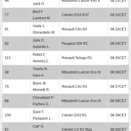
64
Mitsubishi Lancer Evo X
08:31CET
Julià O.
Bect F.
77
Citroën DS3 R3T
08:32CET
Lambert M.
Vialle L.
91
Renault Clio R3
08:33CET
Ghirardello M.
Julia D.
92
Peugeot 206 RC
08:34CET
Aubertin L.
Petiet C.
113
Renault Twingo R1
08:35CET
Amoros C.
Triviño R.
38
Mitsubishi Lancer Evo IX
08:36CET
Haro A.
Blanc M.
79
Renault Clio R3
08:37CET
Mometti R.
Chevallard P.
68
Mitsubishi Lancer Evo IX
08:38CET
Pailhes G.
Dard T.
108
Citroën DS3 R1
08:39CET
Pasquion L.
Cali' G.
97
Citroën C2 R2 Max
08:40CET