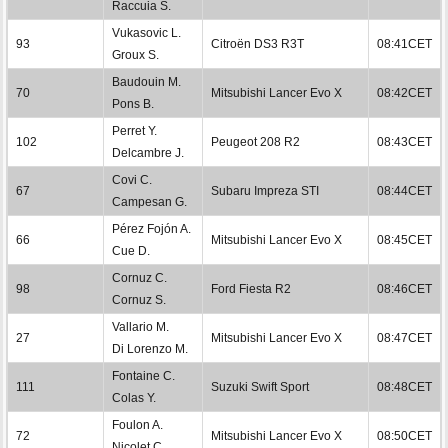
Raccuia S.
Vukasovic L.
93
Citroën DS3 R3T
08:41CET
Groux S.
Baudouin M.
70
Mitsubishi Lancer Evo X
08:42CET
Pons B.
Perret Y.
102
Peugeot 208 R2
08:43CET
Delcambre J.
Covi C.
67
Subaru Impreza STI
08:44CET
Campesan G.
Pérez Fojón A.
66
Mitsubishi Lancer Evo X
08:45CET
Cue D.
Cornuz C.
98
Ford Fiesta R2
08:46CET
Cornuz S.
Vallario M.
27
Mitsubishi Lancer Evo X
08:47CET
Di Lorenzo M.
Fontaine C.
111
Suzuki Swift Sport
08:48CET
Colas Y.
Foulon A.
72
Mitsubishi Lancer Evo X
08:50CET
Nicolet C.