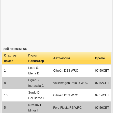
Брой екипажи:
56
Стартов
Пилот
Автомобил
Време
номер
Навигатор
Loeb S.
1
Citroën DS3 WRC
07:50CET
Elena D.
Ogier S.
8
Volkswagen Polo R WRC
07:52CET
Ingrassia J.
Sordo D.
10
Citroën DS3 WRC
07:54CET
Del Barrio C.
Novikov E.
5
Ford Fiesta RS WRC
07:56CET
Minor I.