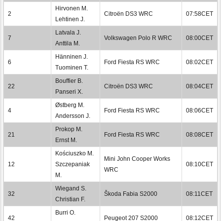
Hirvonen M.
2
Citroën DS3 WRC
07:58CET
Lehtinen J.
Latvala J.
7
Volkswagen Polo R WRC
08:00CET
Anttila M.
Hänninen J.
6
Ford Fiesta RS WRC
08:02CET
Tuominen T.
Bouffier B.
22
Citroën DS3 WRC
08:04CET
Panseri X.
Østberg M.
4
Ford Fiesta RS WRC
08:06CET
Andersson J.
Prokop M.
21
Ford Fiesta RS WRC
08:08CET
Ernst M.
Kościuszko M.
Mini John Cooper Works
12
Szczepaniak
08:10CET
WRC
M.
Wiegand S.
32
Škoda Fabia S2000
08:11CET
Christian F.
Burri O.
42
Peugeot 207 S2000
08:12CET