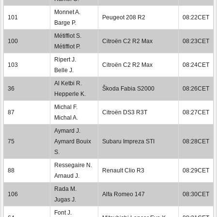
Monnet A.
101
Peugeot 208 R2
08:22CET
Barge P.
Métiffiot S.
100
Citroën C2 R2 Max
08:23CET
Métiffiot P.
Ripert J.
103
Citroën C2 R2 Max
08:24CET
Belle J.
Al Ketbi R.
36
Škoda Fabia S2000
08:26CET
Hepperle K.
Michal F.
87
Citroën DS3 R3T
08:27CET
Michal A.
Aymard J.
75
Aymard Bouix
Subaru Impreza STI
08:28CET
S.
Ressegaire N.
88
Renault Clio R3
08:29CET
Arnaud J.
Rada M.
106
Alfa Romeo 147
08:30CET
Jugas J.
Font J.