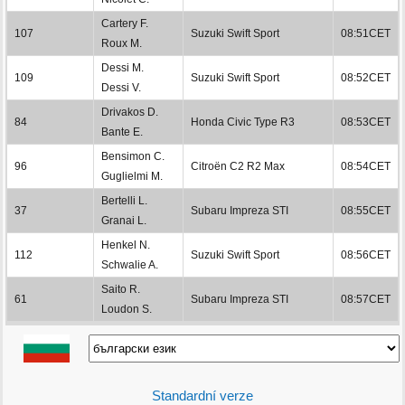
Cartery F.
107
Suzuki Swift Sport
08:51CET
Roux M.
Dessi M.
109
Suzuki Swift Sport
08:52CET
Dessi V.
Drivakos D.
84
Honda Civic Type R3
08:53CET
Bante E.
Bensimon C.
96
Citroën C2 R2 Max
08:54CET
Guglielmi M.
Bertelli L.
37
Subaru Impreza STI
08:55CET
Granai L.
Henkel N.
112
Suzuki Swift Sport
08:56CET
Schwalie A.
Saito R.
61
Subaru Impreza STI
08:57CET
Loudon S.
Standardní verze