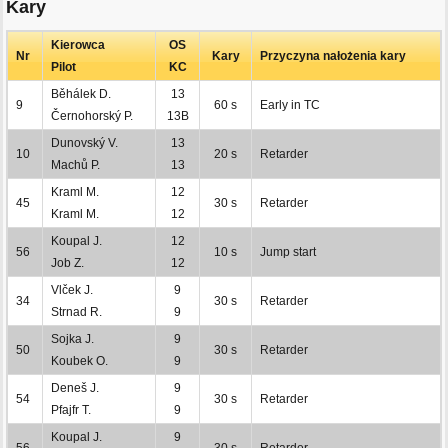
Kary
Kierowca
OS
Nr
Kary
Przyczyna nałożenia kary
Pilot
KC
Běhálek D.
13
9
60 s
Early in TC
Černohorský P.
13B
Dunovský V.
13
10
20 s
Retarder
Machů P.
13
Kraml M.
12
45
30 s
Retarder
Kraml M.
12
Koupal J.
12
56
10 s
Jump start
Job Z.
12
Vlček J.
9
34
30 s
Retarder
Strnad R.
9
Sojka J.
9
50
30 s
Retarder
Koubek O.
9
Deneš J.
9
54
30 s
Retarder
Pfajfr T.
9
Koupal J.
9
56
30 s
Retarder