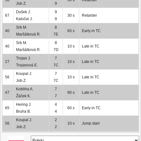
Job Z.
9
Dušek J.
9
67
30 s
Retarder
Kaločai J.
9
Srb M.
8
40
60 s
Early in TC
Maršálková R.
7E
Srb M.
8
40
10 s
Late in TC
Maršálková R.
7D
Trojan J.
7
27
10 s
Late in TC
Trojanová E.
7C
Koupal J.
7
56
10 s
Late in TC
Job Z.
7C
Kobliha A.
7
47
90 s
Late in TC
Žáček K.
7
Hering J.
4
65
60 s
Early in TC
Bruha B.
4
Koupal J.
2
56
10 s
Jump start
Job Z.
2