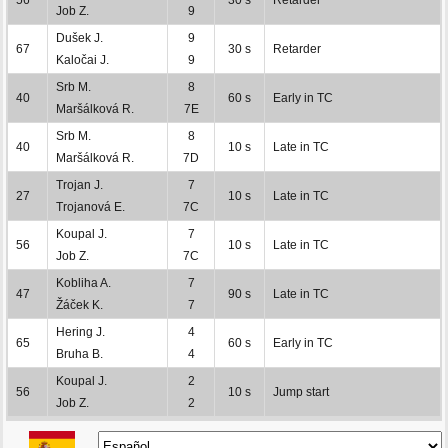
Job Z.
9
Dušek J.
9
67
30 s
Retarder
Kaločai J.
9
Srb M.
8
40
60 s
Early in TC
Maršálková R.
7E
Srb M.
8
40
10 s
Late in TC
Maršálková R.
7D
Trojan J.
7
27
10 s
Late in TC
Trojanová E.
7C
Koupal J.
7
56
10 s
Late in TC
Job Z.
7C
Kobliha A.
7
47
90 s
Late in TC
Žáček K.
7
Hering J.
4
65
60 s
Early in TC
Bruha B.
4
Koupal J.
2
56
10 s
Jump start
Job Z.
2