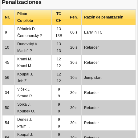
Penalizaciones
Piloto
TC
Nr.
Pen.
Razón de penalización
Co-piloto
CH
Běhálek D.
13
9
60 s
Early in TC
Černohorský P.
13B
Dunovský V.
13
10
20 s
Retarder
Machů P.
13
Kraml M.
12
45
30 s
Retarder
Kraml M.
12
Koupal J.
12
56
10 s
Jump start
Job Z.
12
Vlček J.
9
34
30 s
Retarder
Strnad R.
9
Sojka J.
9
50
30 s
Retarder
Koubek O.
9
Deneš J.
9
54
30 s
Retarder
Pfajfr T.
9
Koupal J.
9
56
30 s
Retarder